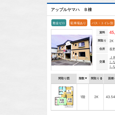
アップルヤマハ Ｂ棟
敷金ゼロ
駐車場あり
バス・トイレ別
45
賃料
間取り
2K
住所
長
Ｊ
交通
し
し
間取り図
階数
間取り
面積
1階
2K
43.5