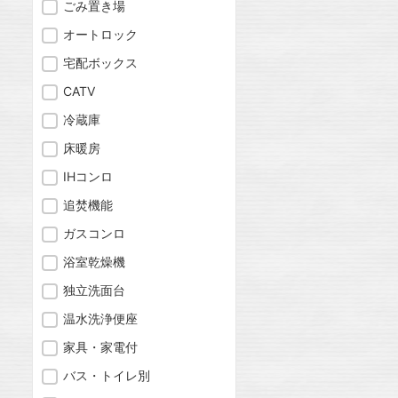
ごみ置き場
オートロック
宅配ボックス
CATV
冷蔵庫
床暖房
IHコンロ
追焚機能
ガスコンロ
浴室乾燥機
独立洗面台
温水洗浄便座
家具・家電付
バス・トイレ別