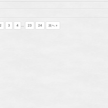
2
3
4
...
23
24
次へ »