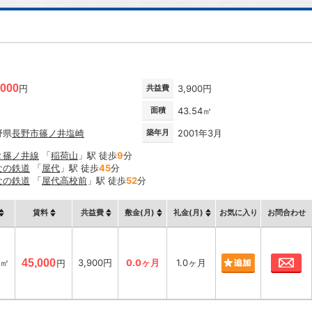
,000
円
共益費
3,900円
面積
43.54㎡
野県
長野市
篠ノ井塩崎
築年月
2001年3月
Ｒ篠ノ井線
「
稲荷山
」駅 徒歩
9
分
なの鉄道
「
屋代
」駅 徒歩
45
分
なの鉄道
「
屋代高校前
」駅 徒歩
52
分
賃料
共益費
敷金(月)
礼金(月)
お気に入り
お問合わせ
お
4㎡
45,000
3,900円
0.0ヶ月
1.0ヶ月
円