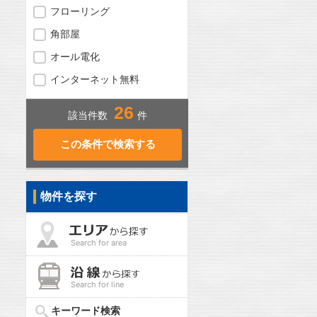
フローリング
角部屋
オール電化
インターネット無料
26
該当件数
件
物件を探す
Search for area
Search for line
キーワード検索