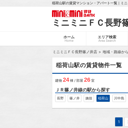
稲荷山駅の賃貸マンション・アパート一覧｜ミニ
ミニミニＦＣ長野
ホーム
エリア検索
Home
Area Search
ミニミニＦＣ長野篠ノ井店
地域・路線か
稲荷山駅の賃貸物件一覧
24
26
建物
棟 / 部屋
室
ＪＲ篠ノ井線の駅から探す
長野
篠ノ井
姨捨
稲荷山
川中島
1