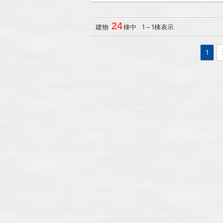
24
建物
棟中 1～1棟表示
1