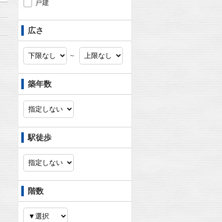
戸建
広さ
～
築年数
駅徒歩
階数