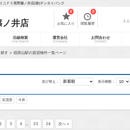
ミニＦＣ長野篠ノ井店(株)チンタイバンク
0
0
篠ノ井店
ミニ
お気に入り
閲覧履歴
沿線検索
運営会社
お問合わせ
Line Search
Company
Contact
ら探す
稲荷山駅の賃貸物件一覧ページ
並び替え：
表示棟数：
安茂里
今井
2
3
4
...
23
24
次へ »