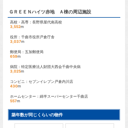
ＧＲＥＥＮハイツ赤地 Ａ棟の周辺施設
高校・高専：長野県屋代南高校
3,552
m
役所：千曲市役所戸倉庁舎
3,037
m
郵便局：五加郵便局
659
m
病院：特定医療法人財団大西会千曲中央病
3,025
m
コンビニ：セブンイレブン戸倉内川店
430
m
ホームセンター：綿半スーパーセンター千曲店
557
m
築年数が同じくらいの物件