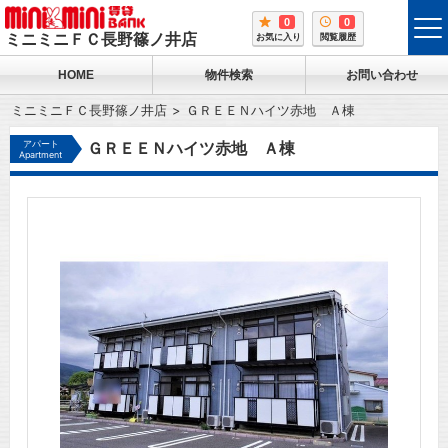
0
0
tog
ミニミニＦＣ長野篠ノ井店
お気に入り
閲覧履歴
me
HOME
物件検索
お問い合わせ
ミニミニＦＣ長野篠ノ井店
ＧＲＥＥＮハイツ赤地 Ａ棟
アパート
ＧＲＥＥＮハイツ赤地 Ａ棟
Apartment