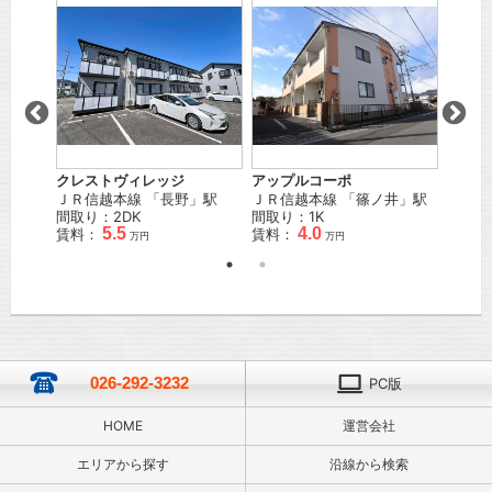
クレストヴィレッジ
アップルコーポ
富士コ
」駅
ＪＲ信越本線
「
長野
」駅
ＪＲ信越本線
「
篠ノ井
」駅
ＪＲ信
間取り：2DK
間取り：1K
間取り
5.5
4.0
賃料：
賃料：
賃料：
万円
万円
026-292-3232
PC版
HOME
運営会社
エリアから探す
沿線から検索