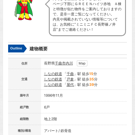
ページ下部にＧＲＥＥＮハイツ赤地 Ａ棟
と特徴が似た物件をご案内しておりますの
で、是非一度ご覧になってください。
内見や掲載されていない情報等について
は、お気軽に”ミニミニＦＣ長野篠ノ井
店”までご連絡ください！
建物概要
Outline
長野県
千曲市
内川
Map
住所
しなの鉄道
「
千曲
」駅 徒歩
15
分
しなの鉄道
「
戸倉
」駅 徒歩
35
分
交通
しなの鉄道
「
屋代
」駅 徒歩
39
分
1996年11月
築年月
6戸
総戸数
地上2階
総階数
アパート/ 鉄骨造
種別/構造