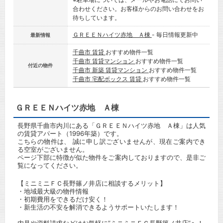
合わせください。お客様からのお問い合わせをお
待ちしています。
ＧＲＥＥＮハイツ赤地 Ａ棟
- 毎日情報更新中
最新情報
千曲市 賃貸
おすすめ物件一覧
千曲市 賃貸マンション
おすすめ物件一覧
付近の物件
千曲市 新築 賃貸マンション
おすすめ物件一覧
千曲市 宅配ボックス 賃貸
おすすめ物件一覧
ＧＲＥＥＮハイツ赤地 Ａ棟
長野県千曲市内川にある「ＧＲＥＥＮハイツ赤地 Ａ棟」は人気
の賃貸アパート（1996年築）です。
こちらの物件は、 誠に申し訳ございませんが、現在ご案内でき
る空室がございません。
ページ下部に特徴が似た物件をご案内しておりますので、是非ご
覧になってください。
【ミニミニＦＣ長野篠ノ井店に相談するメリット】
・地域最大級の物件情報
・初期費用をできるだけ安く！
・新生活の不安を解消できるようサポートいたします！