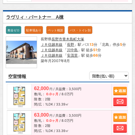
ラヴリィ・パートナー A棟
敷金ゼロ
駐車場あり
ペット相談
バス・トイレ別
長野県
長野市
青木島町大塚
ＪＲ信越本線
「
長野
」駅 バス
13
分 「北島」停歩
5
分
ＪＲ信越本線
「
川中島
」駅 徒歩
51
分
ＪＲ信越本線
「
安茂里
」駅 徒歩
66
分
築年月2007年8月
空室情報
62,000
/ 共益費：3,500円
追加
円
敷/礼：
0.0ヶ月
/
8.0万円
階 数：2階
お問
間/広：1LDK / 33.39㎡
63,000
/ 共益費：3,500円
追加
円
敷/礼：
0.0ヶ月
/
8.0万円
階 数：2階
お問
間/広：1LDK / 33.39㎡