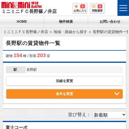
0
0
tog
ミニミニＦＣ長野篠ノ井店
お気に入り
閲覧履歴
me
HOME
物件検索
お問い合わせ
ミニミニＦＣ長野篠ノ井店
地域・路線から探す
長野駅の賃貸物件一
長野駅の賃貸物件一覧
154
203
建物
棟 / 部屋
室
駅
長野駅
沿線を変更
条件を変更
並び替え：
富士コーポ