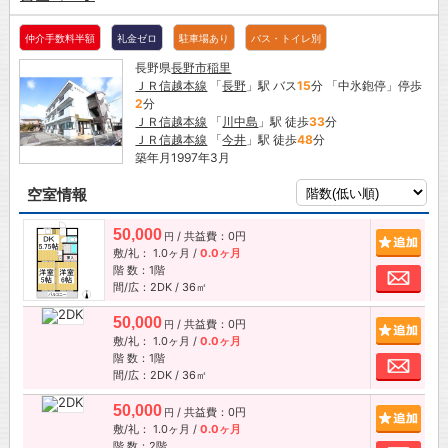
仲介手数料半額
礼金ゼロ
駐車場あり
バス・トイレ別
長野県
長野市
稲里
ＪＲ信越本線
「
長野
」駅 バス
15
分 「中氷鉋停」停歩
2
分
ＪＲ信越本線
「
川中島
」駅 徒歩
33
分
ＪＲ信越本線
「
今井
」駅 徒歩
48
分
築年月1997年3月
空室情報
50,000
/ 共益費：0円
追加
円
敷/礼：
1.0ヶ月
/
0.0ヶ月
階 数：1階
お問
間/広：2DK / 36㎡
50,000
/ 共益費：0円
追加
円
敷/礼：
1.0ヶ月
/
0.0ヶ月
階 数：1階
お問
間/広：2DK / 36㎡
50,000
/ 共益費：0円
追加
円
敷/礼：
1.0ヶ月
/
0.0ヶ月
階 数：2階
お問