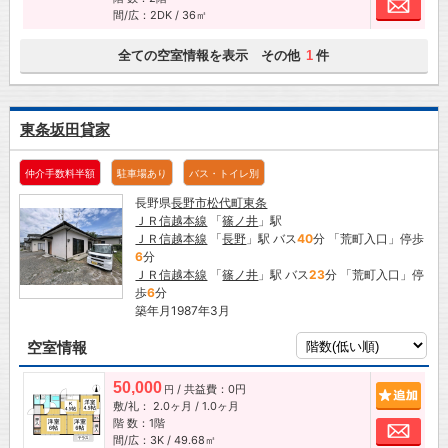
間/広：2DK / 36㎡
全ての空室情報を表示 その他
件
1
東条坂田貸家
仲介手数料半額
駐車場あり
バス・トイレ別
長野県
長野市
松代町東条
ＪＲ信越本線
「
篠ノ井
」駅
ＪＲ信越本線
「
長野
」駅 バス
40
分 「荒町入口」停歩
6
分
ＪＲ信越本線
「
篠ノ井
」駅 バス
23
分 「荒町入口」停
歩
6
分
築年月1987年3月
空室情報
50,000
/ 共益費：0円
追加
円
敷/礼：
2.0ヶ月
/
1.0ヶ月
階 数：1階
お問
間/広：3K / 49.68㎡