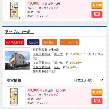
40,000
/ 共益費：0円
追加
円
敷/礼：
1.0ヶ月
/
0.0ヶ月
階 数：1階
お問
間/広：1K / 26㎡
アップルコーポ
仲介手数料半額
礼金ゼロ
駐車場あり
バス・トイレ別
長野県
長野市
丹波島
ＪＲ信越本線
「
篠ノ井
」駅 バス
26
分 「下町停」停歩
3
分
ＪＲ信越本線
「
川中島
」駅 徒歩
35
分
ＪＲ信越本線
「
長野
」駅 徒歩
49
分
築年月1995年3月
空室情報
40,000
/ 共益費：2,000円
追加
円
敷/礼：
1.0ヶ月
/
0.0ヶ月
階 数：2階
お問
間/広：1K / 29㎡