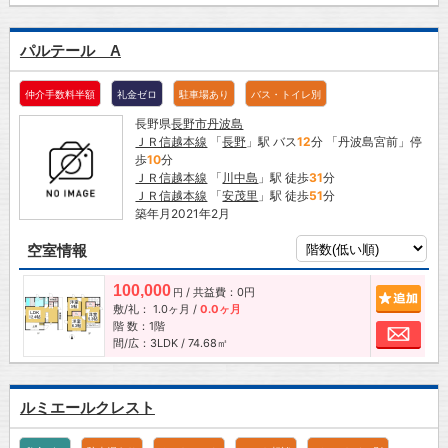
パルテール A
仲介手数料半額
礼金ゼロ
駐車場あり
バス・トイレ別
長野県
長野市
丹波島
ＪＲ信越本線
「
長野
」駅 バス
12
分 「丹波島宮前」停
歩
10
分
ＪＲ信越本線
「
川中島
」駅 徒歩
31
分
ＪＲ信越本線
「
安茂里
」駅 徒歩
51
分
築年月2021年2月
空室情報
100,000
/ 共益費：0円
追加
円
敷/礼：
1.0ヶ月
/
0.0ヶ月
階 数：1階
お問
間/広：3LDK / 74.68㎡
ルミエールクレスト