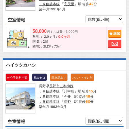
ＪＲ信越本線
「
安茂里
」駅 徒歩
42
分
築年月1991年1月
空室情報
58,000
/ 共益費：3,000円
追加
円
敷/礼：
2.0ヶ月
/
0.0ヶ月
階 数：2階
お問
間/広：2LDK / 73㎡
ハイツタカハシ
仲介手数料半額
礼金ゼロ
駐車場あり
バス・トイレ別
長野県
長野市
三本柳西
ＪＲ信越本線
「
川中島
」駅 徒歩
15
分
ＪＲ信越本線
「
今井
」駅 徒歩
46
分
ＪＲ信越本線
「
長野
」駅 徒歩
60
分
築年月1993年3月
空室情報