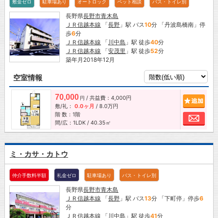
敷金ゼロ
駐車場あり
オートロック
ペット相談
バス・トイレ別
長野県
長野市
青木島
ＪＲ信越本線
「
長野
」駅 バス
10
分 「丹波島橋南」停
歩
6
分
ＪＲ信越本線
「
川中島
」駅 徒歩
40
分
ＪＲ信越本線
「
安茂里
」駅 徒歩
52
分
築年月2018年12月
空室情報
70,000
/ 共益費：4,000円
追加
円
敷/礼：
0.0ヶ月
/
8.0万円
階 数：1階
お問
間/広：1LDK / 40.35㎡
ミ・カサ・カトウ
仲介手数料半額
礼金ゼロ
駐車場あり
バス・トイレ別
長野県
長野市
青木島
ＪＲ信越本線
「
長野
」駅 バス
13
分 「下町停」停歩
6
分
ＪＲ信越本線
「
川中島
」駅 徒歩
41
分