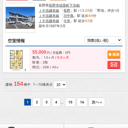
長野県
長野市
稲里町下氷鉋
ＪＲ信越本線
「
長野
」駅 バス
20
分 「野池」停歩
1
分
ＪＲ信越本線
「
川中島
」駅 徒歩
44
分
ＪＲ信越本線
「
今井
」駅 徒歩
52
分
築年月1997年3月
空室情報
55,000
/ 共益費：0円
追加
円
敷/礼：
1.0ヶ月
/
0.0ヶ月
階 数：2階
お問
間/広：2DK / 43㎡
154
建物
棟中 1～10棟表示
...
1
2
3
4
15
16
次へ »