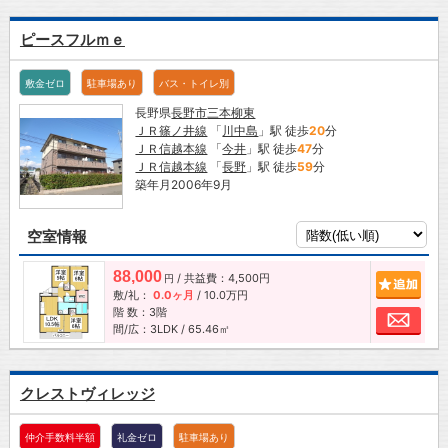
ピースフルｍｅ
敷金ゼロ
駐車場あり
バス・トイレ別
長野県
長野市
三本柳東
ＪＲ篠ノ井線
「
川中島
」駅 徒歩
20
分
ＪＲ信越本線
「
今井
」駅 徒歩
47
分
ＪＲ信越本線
「
長野
」駅 徒歩
59
分
築年月2006年9月
空室情報
88,000
/ 共益費：4,500円
追加
円
敷/礼：
0.0ヶ月
/
10.0万円
階 数：3階
お問
間/広：3LDK / 65.46㎡
クレストヴィレッジ
仲介手数料半額
礼金ゼロ
駐車場あり