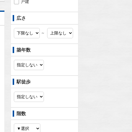
戸建
広さ
～
築年数
駅徒歩
階数
問合わせ