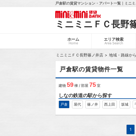
戸倉駅の賃貸マンション・アパート一覧｜ミニミ
ミニミニＦＣ長野
ホーム
エリア検索
Home
Area Search
ミニミニＦＣ長野篠ノ井店
地域・路線か
戸倉駅の賃貸物件一覧
59
75
建物
棟 / 部屋
室
しなの鉄道の駅から探す
戸倉
屋代
篠ノ井
西上田
坂城
1