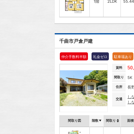
1階
2LDK
55.4
千曲市戸倉戸建
仲介手数料半額
礼金ゼロ
駐車場あり
50
賃料
間取り
5K
住所
長
し
交通
し
間取り図
階数
間取り
面積