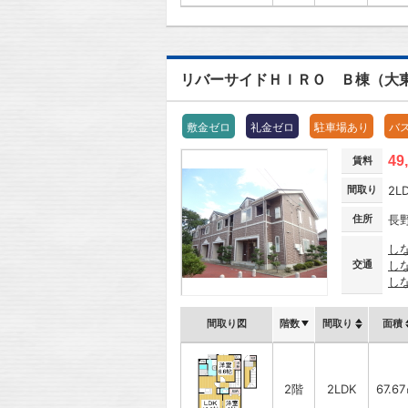
リバーサイドＨＩＲＯ Ｂ棟（大
敷金ゼロ
礼金ゼロ
駐車場あり
バ
49
賃料
間取り
2L
住所
長
し
交通
し
し
間取り図
階数
間取り
面積
2階
2LDK
67.6