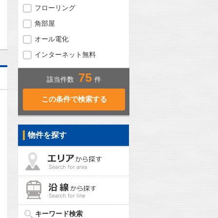
フローリング
問合わせ
角部屋
オール電化
インターネット無料
75
該当件数
件
物件を探す
Search for area
Search for line
キーワード検索