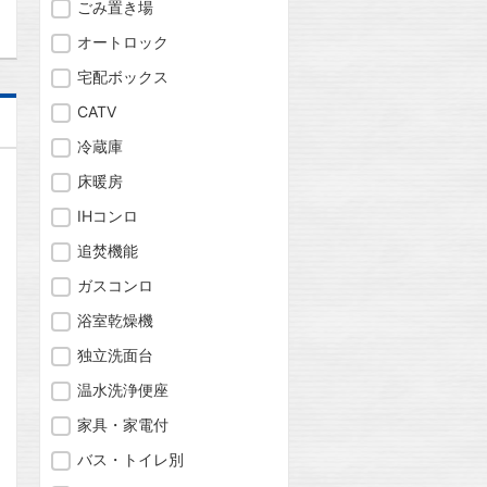
ごみ置き場
オートロック
宅配ボックス
CATV
冷蔵庫
床暖房
IHコンロ
追焚機能
ガスコンロ
浴室乾燥機
独立洗面台
温水洗浄便座
家具・家電付
バス・トイレ別
問合わせ