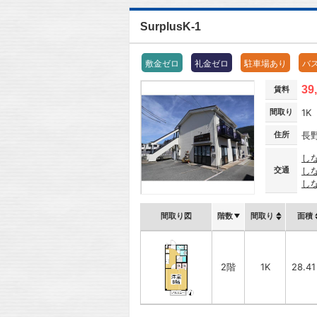
SurplusK-1
敷金ゼロ
礼金ゼロ
駐車場あり
バ
39
賃料
間取り
1K
住所
長
し
交通
し
し
間取り図
階数
間取り
面積
2階
1K
28.4