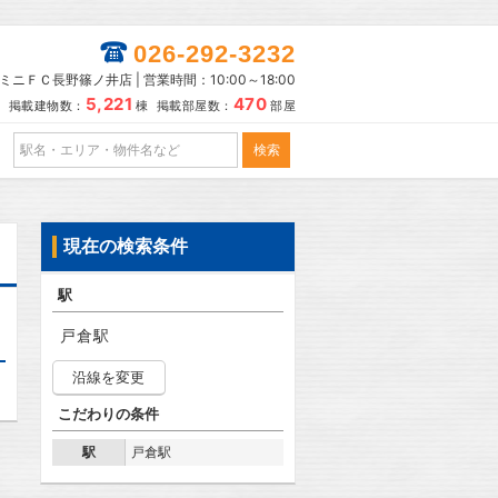
026-292-3232
ミニＦＣ長野篠ノ井店 | 営業時間：10:00～18:00
5,221
470
掲載建物数：
棟 掲載部屋数：
部屋
現在の検索条件
駅
戸倉駅
沿線を変更
こだわりの条件
駅
戸倉駅