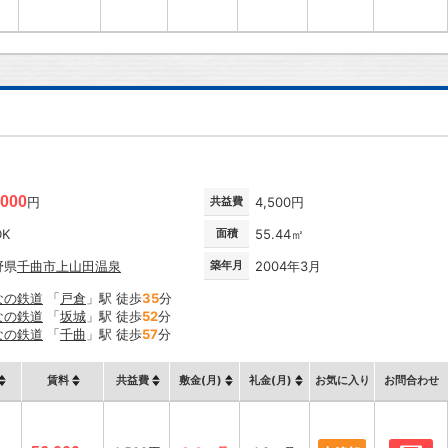
,000
円
共益費
4,500円
DK
面積
55.44㎡
野県
千曲市
上山田温泉
築年月
2004年3月
なの鉄道
「
戸倉
」駅 徒歩
35
分
なの鉄道
「
坂城
」駅 徒歩
52
分
なの鉄道
「
千曲
」駅 徒歩
57
分
賃料
共益費
敷金(月)
礼金(月)
お気に入り
お問合わせ
お