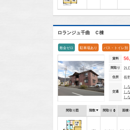
ロランジュ千曲 Ｃ棟
敷金ゼロ
駐車場あり
バス・トイレ別
56
賃料
間取り
2L
住所
長
し
交通
し
し
間取り図
階数
間取り
面積