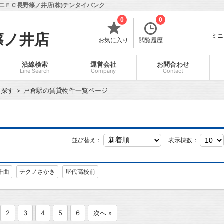
ニＦＣ長野篠ノ井店(株)チンタイバンク
0
0
篠ノ井店
ミニ
お気に入り
閲覧履歴
沿線検索
運営会社
お問合わせ
Line Search
Company
Contact
ら探す
戸倉駅の賃貸物件一覧ページ
並び替え：
表示棟数：
千曲
テクノさかき
屋代高校前
2
3
4
5
6
次へ »