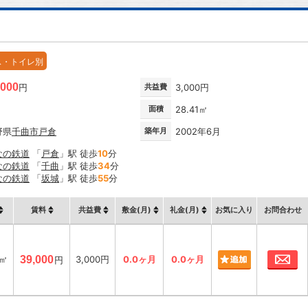
ス・トイレ別
,000
円
共益費
3,000円
面積
28.41㎡
野県
千曲市
戸倉
築年月
2002年6月
なの鉄道
「
戸倉
」駅 徒歩
10
分
なの鉄道
「
千曲
」駅 徒歩
34
分
なの鉄道
「
坂城
」駅 徒歩
55
分
賃料
共益費
敷金(月)
礼金(月)
お気に入り
お問合わせ
お
1㎡
39,000
3,000円
0.0ヶ月
0.0ヶ月
円