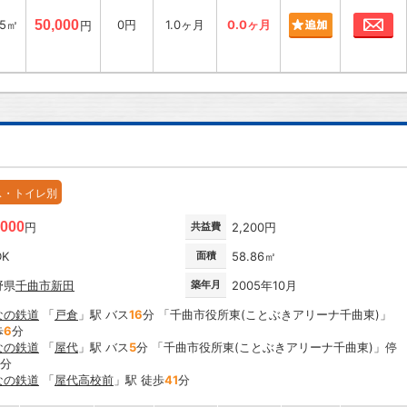
お
95㎡
50,000
0円
1.0ヶ月
0.0ヶ月
円
ス・トイレ別
,000
円
共益費
2,200円
DK
面積
58.86㎡
野県
千曲市
新田
築年月
2005年10月
なの鉄道
「
戸倉
」駅 バス
16
分 「千曲市役所東(ことぶきアリーナ千曲東)」
歩
6
分
なの鉄道
「
屋代
」駅 バス
5
分 「千曲市役所東(ことぶきアリーナ千曲東)」停
分
なの鉄道
「
屋代高校前
」駅 徒歩
41
分