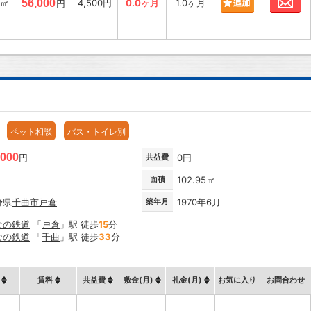
4㎡
56,000
4,500円
0.0ヶ月
1.0ヶ月
円
ペット相談
バス・トイレ別
,000
円
共益費
0円
面積
102.95㎡
野県
千曲市
戸倉
築年月
1970年6月
なの鉄道
「
戸倉
」駅 徒歩
15
分
なの鉄道
「
千曲
」駅 徒歩
33
分
賃料
共益費
敷金(月)
礼金(月)
お気に入り
お問合わせ