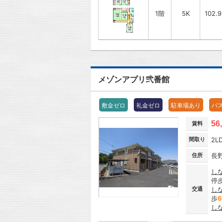
1階
5K
102.
メゾンアプリ弐番館
敷金ゼロ
礼金ゼロ
駐車場あり
バ
56
賃料
間取り
2L
住所
長
し
停
交通
し
歩
6
し