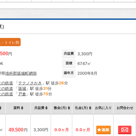
東）
ス・トイレ別
,500
円
共益費
3,300円
DK
面積
67.67㎡
野県
埴科郡坂城町
網掛
築年月
2000年8月
なの鉄道
「
テクノさかき
」駅 徒歩
26
分
なの鉄道
「
坂城
」駅 徒歩
31
分
なの鉄道
「
戸倉
」駅 徒歩
70
分
賃料
共益費
敷金(月)
礼金(月)
お気に入り
お問合わせ
お
7㎡
49,500
3,300円
0.0ヶ月
0.0ヶ月
円