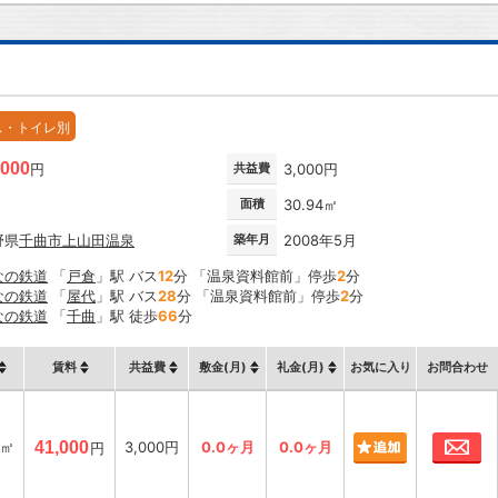
ス・トイレ別
,000
円
共益費
3,000円
面積
30.94㎡
野県
千曲市
上山田温泉
築年月
2008年5月
なの鉄道
「
戸倉
」駅 バス
12
分 「温泉資料館前」停歩
2
分
なの鉄道
「
屋代
」駅 バス
28
分 「温泉資料館前」停歩
2
分
なの鉄道
「
千曲
」駅 徒歩
66
分
賃料
共益費
敷金(月)
礼金(月)
お気に入り
お問合わせ
お
4㎡
41,000
3,000円
0.0ヶ月
0.0ヶ月
円