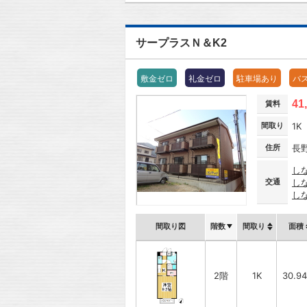
サープラスＮ＆K2
敷金ゼロ
礼金ゼロ
駐車場あり
バ
41
賃料
間取り
1K
住所
長
し
交通
し
し
間取り図
階数
間取り
面積
2階
1K
30.9