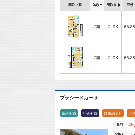
間取り図
階数
間取り
面積
2階
2LDK
58.8
2階
2LDK
58.8
プラシードカーサ
敷金ゼロ
礼金ゼロ
駐車場あり
バ
49
賃料
間取り
2D