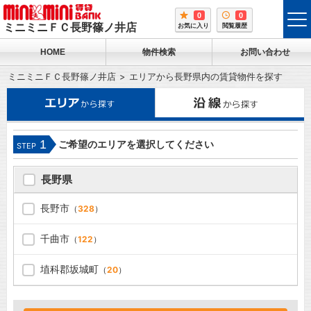
0
0
tog
ミニミニＦＣ長野篠ノ井店
お気に入り
閲覧履歴
me
HOME
物件検索
お問い合わせ
ミニミニＦＣ長野篠ノ井店
エリアから長野県内の賃貸物件を探す
1
ご希望のエリアを選択してください
STEP
長野県
長野市
（
328
）
千曲市
（
122
）
埴科郡坂城町
（
20
）