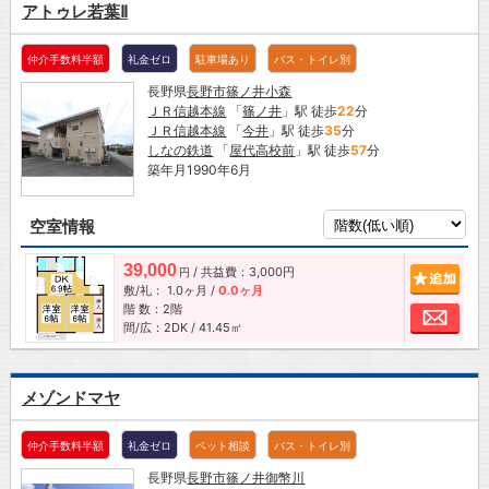
アトゥレ若葉Ⅱ
仲介手数料半額
礼金ゼロ
駐車場あり
バス・トイレ別
長野県
長野市
篠ノ井小森
ＪＲ信越本線
「
篠ノ井
」駅 徒歩
22
分
ＪＲ信越本線
「
今井
」駅 徒歩
35
分
しなの鉄道
「
屋代高校前
」駅 徒歩
57
分
築年月1990年6月
空室情報
39,000
/ 共益費：3,000円
追加
円
敷/礼：
1.0ヶ月
/
0.0ヶ月
階 数：2階
お問
間/広：2DK / 41.45㎡
メゾンドマヤ
仲介手数料半額
礼金ゼロ
ペット相談
バス・トイレ別
長野県
長野市
篠ノ井御幣川