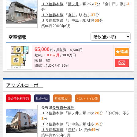
ＪＲ信越本線
「
篠ノ井
」駅 バス
7
分 「金井田」停歩
3
分
ＪＲ信越本線
「
今井
」駅 徒歩
37
分
ＪＲ信越本線
「
川中島
」駅 徒歩
58
分
築年月2009年9月
空室情報
65,000
/ 共益費：4,500円
追加
円
敷/礼：
0.0ヶ月
/
10.0万円
階 数：1階
お問
間/広：1LDK / 41.96㎡
アップルコーポ
仲介手数料半額
礼金ゼロ
駐車場あり
バス・トイレ別
長野県
長野市
丹波島
ＪＲ信越本線
「
篠ノ井
」駅 バス
26
分 「下町停」停歩
3
分
ＪＲ信越本線
「
川中島
」駅 徒歩
35
分
ＪＲ信越本線
「
長野
」駅 徒歩
49
分
築年月1995年3月