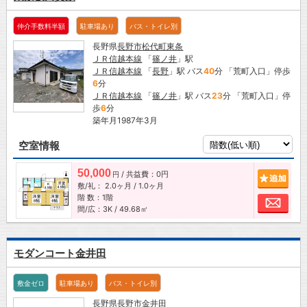
仲介手数料半額
駐車場あり
バス・トイレ別
長野県
長野市
松代町東条
ＪＲ信越本線
「
篠ノ井
」駅
ＪＲ信越本線
「
長野
」駅 バス
40
分 「荒町入口」停歩
6
分
ＪＲ信越本線
「
篠ノ井
」駅 バス
23
分 「荒町入口」停
歩
6
分
築年月1987年3月
空室情報
50,000
/ 共益費：0円
追加
円
敷/礼：
2.0ヶ月
/
1.0ヶ月
階 数：1階
お問
間/広：3K / 49.68㎡
モダンコート金井田
敷金ゼロ
駐車場あり
バス・トイレ別
長野県
長野市
金井田