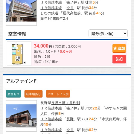
ＪＲ信越本線
「
篠ノ井
」駅 徒歩
5
分
ＪＲ信越本線
「
今井
」駅 徒歩
34
分
しなの鉄道
「
屋代高校前
」駅 徒歩
45
分
築年月1989年2月
空室情報
34,000
/ 共益費：2,000円
追加
円
敷/礼：
1.0ヶ月
/
0.0ヶ月
階 数：2階
お問
間/広：1K / 15㎡
アルファインＦ
敷金ゼロ
駐車場あり
バス・トイレ別
長野県
長野市
篠ノ井杵淵
ＪＲ信越本線
「
篠ノ井
」駅 バス
22
分 「やすらぎの園
入口」停歩
5
分
ＪＲ信越本線
「
長野
」駅 バス
24
分 「水沢典厩寺」停
歩
10
分
ＪＲ信越本線
「
今井
」駅 徒歩
62
分