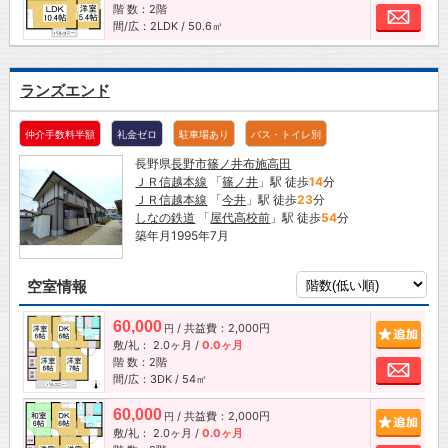
階 数：2階
お問
間/広：2LDK / 50.6㎡
ランズエンド
仲介手数料半額
礼金ゼロ
駐車場あり
バス・トイレ別
長野県
長野市
篠ノ井布施高田
ＪＲ信越本線
「
篠ノ井
」駅 徒歩
14
分
ＪＲ信越本線
「
今井
」駅 徒歩
23
分
しなの鉄道
「
屋代高校前
」駅 徒歩
54
分
築年月1995年7月
空室情報
60,000
/ 共益費：2,000円
追加
円
敷/礼：
2.0ヶ月
/
0.0ヶ月
階 数：2階
お問
間/広：3DK / 54㎡
60,000
/ 共益費：2,000円
追加
円
敷/礼：
2.0ヶ月
/
0.0ヶ月