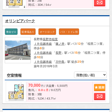
階 数：2階
お問
間/広：3DK / 54㎡
オリンピアパーク
敷金ゼロ
駐車場あり
オートロック
バス・トイレ別
長野県
長野市
稲里
ＪＲ信越本線
「
篠ノ井
」駅 バス
12
分 「稲里二ツ屋」
停歩
8
分
ＪＲ信越本線
「
長野
」駅 バス
15
分 「稲里二ツ屋」停
歩
10
分
ＪＲ信越本線
「
川中島
」駅 徒歩
25
分
築年月2016年3月
空室情報
70,000
/ 共益費：5,500円
追加
円
敷/礼：
0.0ヶ月
/
9.0万円
階 数：3階
お問
間/広：1LDK / 43.71㎡