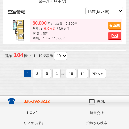
築年月2014年7月
空室情報
60,000
/ 共益費：2,300円
追加
円
敷/礼：
0.0ヶ月
/
1.0ヶ月
階 数：1階
お問
間/広：1LDK / 46.06㎡
104
建物
棟中 1～10棟表示
...
1
2
3
4
10
11
次へ »
026-292-3232
PC版
HOME
運営会社
エリアから探す
沿線から検索