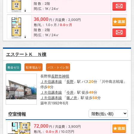
階 数：2階
お問
間/広：1K / 24㎡
36,000
/ 共益費：2,000円
追加
円
敷/礼：
1.0ヶ月
/
0.0ヶ月
階 数：2階
お問
間/広：1K / 24㎡
エステートＫ Ｎ棟
敷金ゼロ
駐車場あり
バス・トイレ別
長野県
長野市
神明
ＪＲ信越本線
「
長野
」駅 バス
20
分 「川中島古戦場」
停歩
9
分
ＪＲ信越本線
「
今井
」駅 徒歩
49
分
ＪＲ信越本線
「
篠ノ井
」駅 徒歩
58
分
築年月1992年6月
空室情報
72,000
/ 共益費：3,900円
追加
円
敷/礼：
0.0ヶ月
/
10.0万円