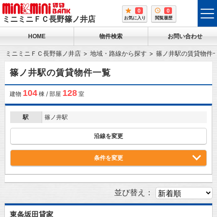
0
0
tog
ミニミニＦＣ長野篠ノ井店
お気に入り
閲覧履歴
me
HOME
物件検索
お問い合わせ
ミニミニＦＣ長野篠ノ井店
地域・路線から探す
篠ノ井駅の賃貸物件
篠ノ井駅の賃貸物件一覧
104
128
建物
棟 / 部屋
室
駅
篠ノ井駅
沿線を変更
条件を変更
並び替え：
東条坂田貸家