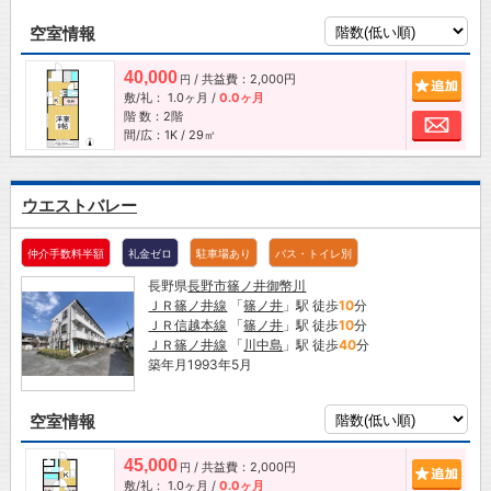
空室情報
40,000
/ 共益費：2,000円
追加
円
敷/礼：
1.0ヶ月
/
0.0ヶ月
階 数：2階
お問
間/広：1K / 29㎡
ウエストバレー
仲介手数料半額
礼金ゼロ
駐車場あり
バス・トイレ別
長野県
長野市
篠ノ井御幣川
ＪＲ篠ノ井線
「
篠ノ井
」駅 徒歩
10
分
ＪＲ信越本線
「
篠ノ井
」駅 徒歩
10
分
ＪＲ篠ノ井線
「
川中島
」駅 徒歩
40
分
築年月1993年5月
空室情報
45,000
/ 共益費：2,000円
追加
円
敷/礼：
1.0ヶ月
/
0.0ヶ月