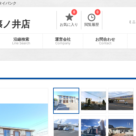
タイバンク
0
0
篠ノ井店
ミニ
お気に入り
閲覧履歴
沿線検索
運営会社
お問合わせ
Line Search
Company
Contact