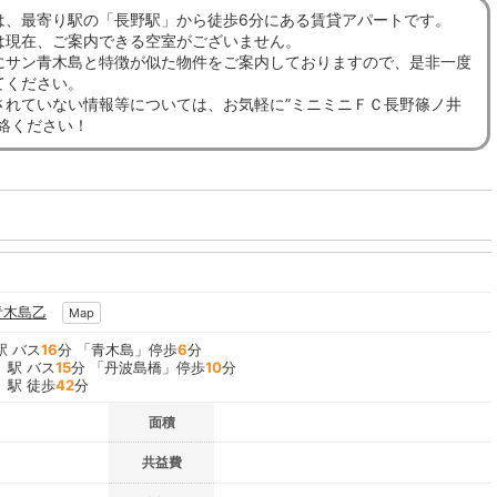
は、最寄り駅の「長野駅」から徒歩6分にある賃貸アパートです。
は現在、ご案内できる空室がございません。
にサン青木島と特徴が似た物件をご案内しておりますので、是非一度
てください。
されていない情報等については、お気軽に”ミニミニＦＣ長野篠ノ井
連絡ください！
青木島乙
Map
駅 バス
16
分 「青木島」停歩
6
分
」駅 バス
15
分 「丹波島橋」停歩
10
分
」駅 徒歩
42
分
面積
共益費