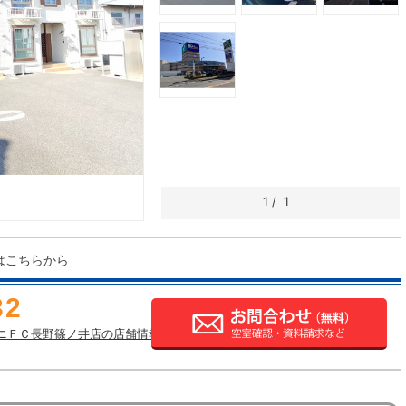
1
/
1
はこちらから
32
ニＦＣ長野篠ノ井店の店舗情報