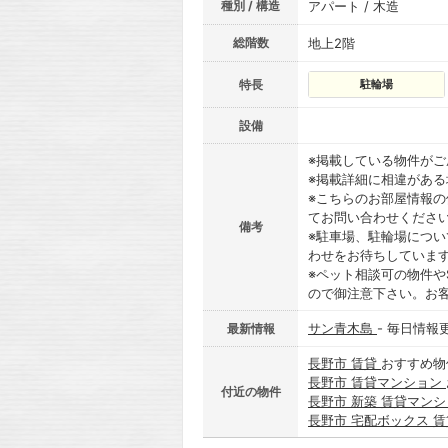
種別 / 構造
アパート / 木造
総階数
地上2階
特長
駐輪場
設備
※掲載している物件が
※掲載詳細に相違があ
※こちらのお部屋情報
てお問い合わせくださ
備考
※駐車場、駐輪場につ
わせをお待ちしていま
※ペット相談可の物件や
ので御注意下さい。お
サン青木島
- 毎日情報
最新情報
長野市 賃貸
おすすめ物
長野市 賃貸マンション
付近の物件
長野市 新築 賃貸マン
長野市 宅配ボックス 