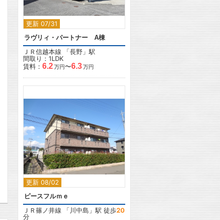
更新 07/31
ラヴリィ・パートナー A棟
ＪＲ信越本線
「
長野
」駅
間取り：1LDK
6.2
6.3
賃料：
〜
万円
万円
2
更新 08/02
ピースフルｍｅ
ＪＲ篠ノ井線
「
川中島
」駅 徒歩
20
分