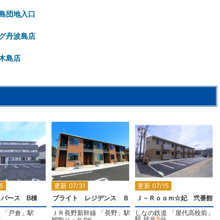
島団地入口
グ丹波島店
木島店
2
2
2
5
更新 07/31
更新 07/15
ュパース B棟
ブライト レジデンス Ｂ
Ｊ－Ｒｏｏｍ☆妃 弐番館
「
戸倉
」駅
ＪＲ長野新幹線
「
長野
」駅
しなの鉄道
「
屋代高校前
」
駅 徒歩
5
分