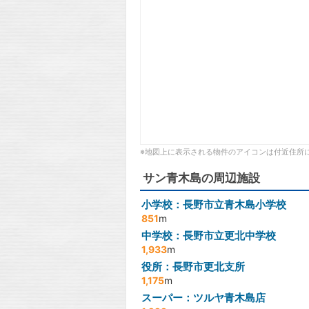
※地図上に表示される物件のアイコンは付近住所
サン青木島の周辺施設
小学校：長野市立青木島小学校
851
m
中学校：長野市立更北中学校
1,933
m
役所：長野市更北支所
1,175
m
スーパー：ツルヤ青木島店