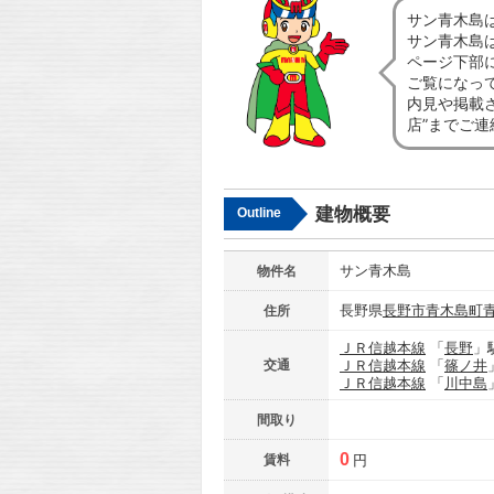
サン青木島
サン青木島
ページ下部
ご覧になっ
内見や掲載
店”までご
建物概要
Outline
サン青木島
物件名
長野県
長野市
青木島町
住所
ＪＲ信越本線
「
長野
」
交通
ＪＲ信越本線
「
篠ノ井
ＪＲ信越本線
「
川中島
間取り
0
賃料
円