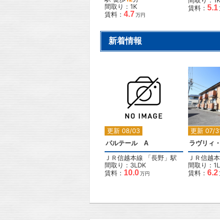
間取り：1
間取り：1K
5.1
賃料：
4.7
賃料：
万円
新着情報
2
更新 08/03
更新 07/3
パルテール A
ＪＲ信越本線
「
長野
」駅
ＪＲ信越本
間取り：3LDK
間取り：1L
10.0
6.2
賃料：
賃料：
万円