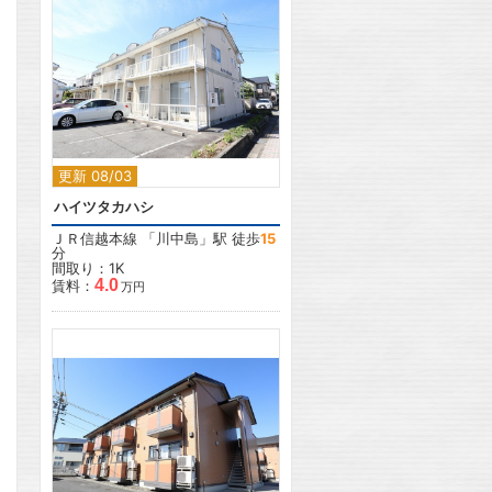
2
更新 08/03
ハイツタカハシ
ＪＲ信越本線
「
川中島
」駅 徒歩
15
分
間取り：1K
4.0
賃料：
万円
2