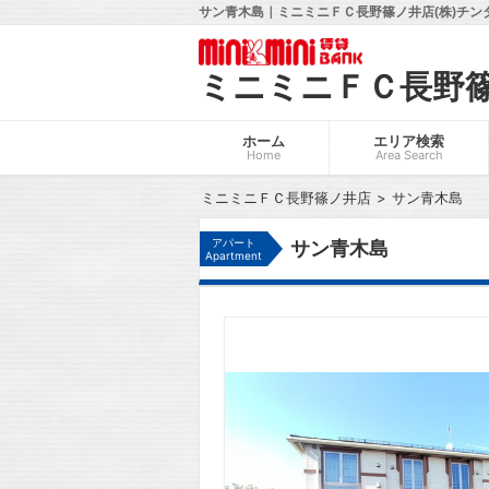
サン青木島｜ミニミニＦＣ長野篠ノ井店(株)チン
ミニミニＦＣ長野
ホーム
エリア検索
Home
Area Search
ミニミニＦＣ長野篠ノ井店
サン青木島
アパート
サン青木島
Apartment