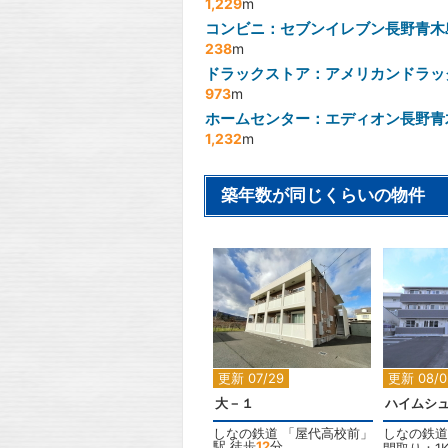
1,229
m
コンビニ：セブンイレブン長野青木
238
m
ドラックストア：アメリカンドラッ
973
m
ホームセンター：エディオン長野青
1,232
m
築年数が同じくらいの物件
2
更新 07/29
更新 08/0
大－１
ハイムシ
しなの鉄道
「
屋代高校前
」
しなの鉄道
駅 徒歩
12
分