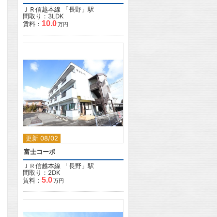
ＪＲ信越本線
「
長野
」駅
間取り：3LDK
10.0
賃料：
万円
2
更新 08/02
富士コーポ
ＪＲ信越本線
「
長野
」駅
間取り：2DK
5.0
賃料：
万円