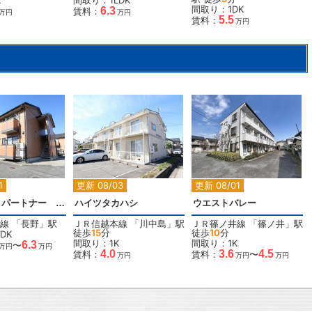
K
間取り：1LDK
間取り：1DK
6.3
賃料：
万円
万円
5.5
賃料：
万円
2
2
2
1
更新 08/03
更新 08/01
ラヴリィ・パートナー A棟
ハイツタカハシ
ウエストバレー
線
「
長野
」駅
ＪＲ信越本線
「
川中島
」駅
ＪＲ篠ノ井線
「
篠ノ井
」駅
徒歩
15
分
徒歩
10
分
DK
間取り：1K
間取り：1K
6.3
〜
万円
万円
4.0
3.6
4.5
賃料：
賃料：
〜
万円
万円
万円