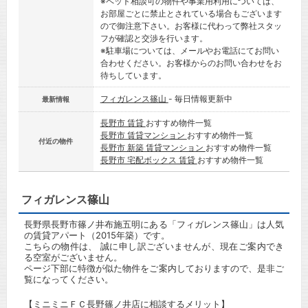
※ペット相談可の物件や事業用利用については、
お部屋ごとに禁止とされている場合もございます
ので御注意下さい。お客様に代わって弊社スタッ
フが確認と交渉を行います。
※駐車場については、メールやお電話にてお問い
合わせください。お客様からのお問い合わせをお
待ちしています。
フィガレンス篠山
- 毎日情報更新中
最新情報
長野市 賃貸
おすすめ物件一覧
長野市 賃貸マンション
おすすめ物件一覧
付近の物件
長野市 新築 賃貸マンション
おすすめ物件一覧
長野市 宅配ボックス 賃貸
おすすめ物件一覧
フィガレンス篠山
長野県長野市篠ノ井布施五明にある「フィガレンス篠山」は人気
の賃貸アパート（2015年築）です。
こちらの物件は、 誠に申し訳ございませんが、現在ご案内でき
る空室がございません。
ページ下部に特徴が似た物件をご案内しておりますので、是非ご
覧になってください。
【ミニミニＦＣ長野篠ノ井店に相談するメリット】