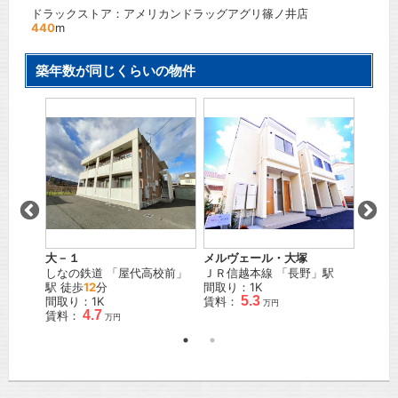
ドラックストア：アメリカンドラッグアグリ篠ノ井店
440
m
築年数が同じくらいの物件
大－１
メルヴェール・大塚
シャル
」駅
しなの鉄道
「
屋代高校前
」
ＪＲ信越本線
「
長野
」駅
ＪＲ信
駅 徒歩
12
分
間取り：1K
徒歩
2
5.3
間取り：1K
賃料：
間取り
万円
4.7
賃料：
賃料：
万円