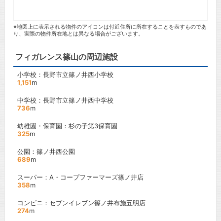
※地図上に表示される物件のアイコンは付近住所に所在することを表すものであ
り、実際の物件所在地とは異なる場合がございます。
フィガレンス篠山の周辺施設
小学校：長野市立篠ノ井西小学校
1,151
m
中学校：長野市立篠ノ井西中学校
736
m
幼稚園・保育園：杉の子第3保育園
325
m
公園：篠ノ井西公園
689
m
スーパー：A・コープファーマーズ篠ノ井店
358
m
コンビニ：セブンイレブン篠ノ井布施五明店
274
m