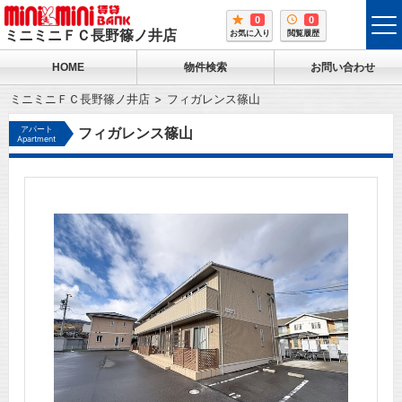
0
0
tog
ミニミニＦＣ長野篠ノ井店
お気に入り
閲覧履歴
me
HOME
物件検索
お問い合わせ
ミニミニＦＣ長野篠ノ井店
フィガレンス篠山
アパート
フィガレンス篠山
Apartment