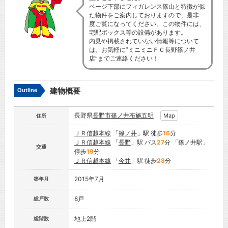
ページ下部にフィガレンス篠山と特徴が似
た物件をご案内しておりますので、是非一
度ご覧になってください。この物件には、
宅配ボックス等の設備があります。
内見や掲載されていない情報等について
は、お気軽に”ミニミニＦＣ長野篠ノ井
店”までご連絡ください！
建物概要
Outline
長野県
長野市
篠ノ井布施五明
Map
住所
ＪＲ信越本線
「
篠ノ井
」駅 徒歩
16
分
ＪＲ信越本線
「
長野
」駅 バス
27
分 「篠ノ井駅」
交通
停歩
19
分
ＪＲ信越本線
「
今井
」駅 徒歩
28
分
2015年7月
築年月
8戸
総戸数
地上2階
総階数