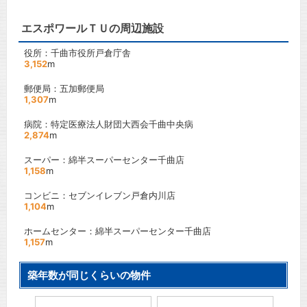
エスポワールＴＵの周辺施設
役所：千曲市役所戸倉庁舎
3,152
m
郵便局：五加郵便局
1,307
m
病院：特定医療法人財団大西会千曲中央病
2,874
m
スーパー：綿半スーパーセンター千曲店
1,158
m
コンビニ：セブンイレブン戸倉内川店
1,104
m
ホームセンター：綿半スーパーセンター千曲店
1,157
m
築年数が同じくらいの物件