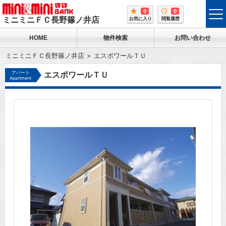
0
0
tog
ミニミニＦＣ長野篠ノ井店
お気に入り
閲覧履歴
me
HOME
物件検索
お問い合わせ
ミニミニＦＣ長野篠ノ井店
エスポワールＴＵ
アパート
エスポワールＴＵ
Apartment