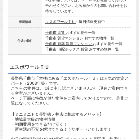
合わせください。お客様からのお問い合わせをお
待ちしています。
エスポワールＴＵ
- 毎日情報更新中
最新情報
千曲市 賃貸
おすすめ物件一覧
千曲市 賃貸マンション
おすすめ物件一覧
付近の物件
千曲市 新築 賃貸マンション
おすすめ物件一覧
千曲市 宅配ボックス 賃貸
おすすめ物件一覧
エスポワールＴＵ
長野県千曲市千本柳にある「エスポワールＴＵ」は人気の賃貸ア
パート（2008年築）です。
こちらの物件は、 誠に申し訳ございませんが、現在ご案内でき
る空室がございません。
ページ下部に特徴が似た物件をご案内しておりますので、是非ご
覧になってください。
【ミニミニＦＣ長野篠ノ井店に相談するメリット】
・地域最大級の物件情報
・初期費用をできるだけ安く！
・新生活の不安を解消できるようサポートいたします！