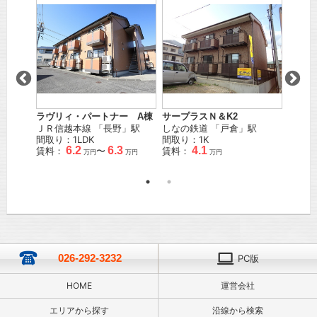
ラヴリィ・パートナー A棟
サープラスＮ＆K2
ピース
駅
ＪＲ信越本線
「
長野
」駅
しなの鉄道
「
戸倉
」駅
ＪＲ篠
間取り：1LDK
間取り：1K
徒歩
2
6.2
6.3
4.1
賃料：
〜
賃料：
間取り
万円
万円
万円
賃料：
026-292-3232
PC版
HOME
運営会社
エリアから探す
沿線から検索