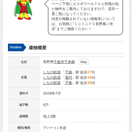
ページ下部にエスポワールＴＵと特徴が似
た物件をご案内しておりますので、是非一
度ご覧になってください。
内見や掲載されていない情報等について
は、お気軽に”ミニミニＦＣ長野篠ノ井
店”までご連絡ください！
建物概要
Outline
長野県
千曲市
千本柳
Map
住所
しなの鉄道
「
千曲
」駅 徒歩
27
分
しなの鉄道
「
屋代
」駅 徒歩
38
分
交通
しなの鉄道
「
戸倉
」駅 徒歩
39
分
2008年7月
築年月
6戸
総戸数
地上2階
総階数
アパート/ 木造
種別/構造