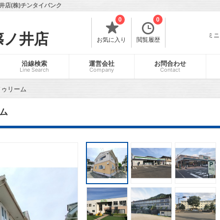
店(株)チンタイバンク
0
0
篠ノ井店
ミニ
お気に入り
閲覧履歴
沿線検索
運営会社
お問合わせ
Line Search
Company
Contact
ドゥリーム
ム