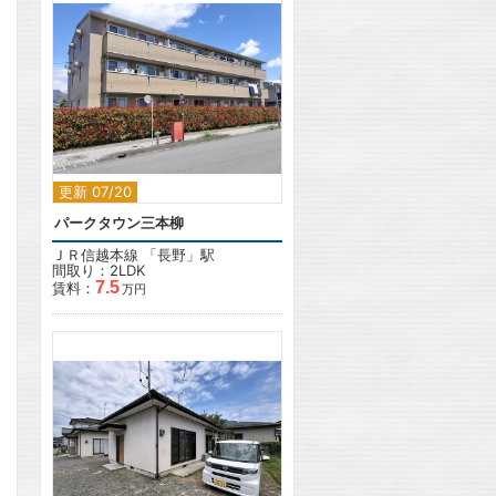
2
更新 07/20
パークタウン三本柳
ＪＲ信越本線
「
長野
」駅
間取り：2LDK
7.5
賃料：
万円
2