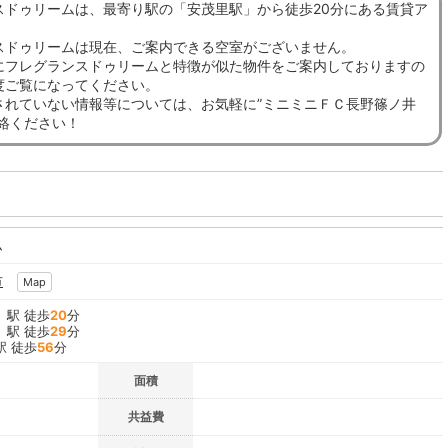
スドゥリームは、最寄り駅の「安茂里駅」から徒歩20分にある賃貸ア
。
スドゥリームは現在、ご案内できる空室がございません。
にフレグランスドゥリームと特徴が似た物件をご案内しておりますの
度ご覧になってください。
されていない情報等については、お気軽に”ミニミニＦＣ長野篠ノ井
連絡ください！
ム
市
Map
」駅 徒歩
20
分
」駅 徒歩
29
分
駅 徒歩
56
分
面積
共益費