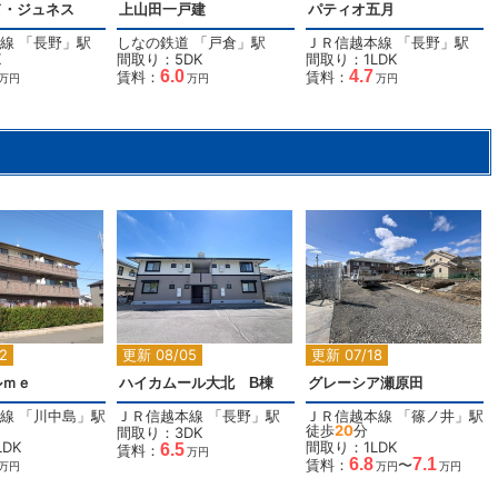
ド・ジュネス
上山田一戸建
パティオ五月
線
「
長野
」駅
しなの鉄道
「
戸倉
」駅
ＪＲ信越本線
「
長野
」駅
K
間取り：5DK
間取り：1LDK
6.0
4.7
賃料：
賃料：
万円
万円
万円
2
2
2
2
更新 08/05
更新 07/18
ルｍｅ
ハイカムール大北 B棟
グレーシア瀬原田
線
「
川中島
」駅
ＪＲ信越本線
「
長野
」駅
ＪＲ信越本線
「
篠ノ井
」駅
徒歩
20
分
間取り：3DK
DK
間取り：1LDK
6.5
賃料：
万円
6.8
7.1
賃料：
〜
万円
万円
万円