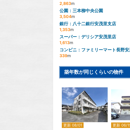
2,863
m
公園：三本柳中央公園
3,504
m
銀行：八十二銀行安茂里支店
1,353
m
スーパー：デリシア安茂里店
1,613
m
コンビニ：ファミリーマート長野安
339
m
築年数が同じくらいの物件
2
更新 08/01
更新 06/1