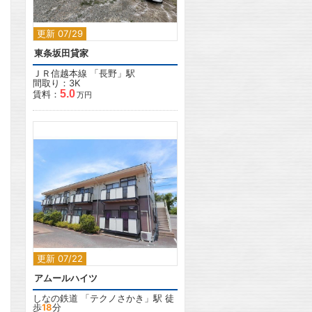
更新 07/29
東条坂田貸家
ＪＲ信越本線
「
長野
」駅
間取り：3K
5.0
賃料：
万円
2
更新 07/22
アムールハイツ
しなの鉄道
「
テクノさかき
」駅 徒
歩
18
分