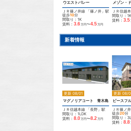
ウエストバレー
メゾン・
ＪＲ篠ノ井線
「
篠ノ井
」駅
ＪＲ信越本
徒歩
10
分
間取り：1
間取り：1K
3.5
賃料：
3.6
4.5
賃料：
〜
万円
万円
新着情報
2
更新 08/01
更新 08/0
マグノリアコート 青木島
ピースフ
ＪＲ信越本線
「
長野
」駅
ＪＲ篠ノ井
徒歩
20
分
間取り：1LDK
間取り：3L
8.0
8.2
賃料：
〜
万円
万円
8.8
賃料：