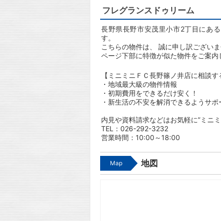
フレグランスドゥリーム
長野県長野市安茂里小市2丁目にある
す。
こちらの物件は、 誠に申し訳ござい
ページ下部に特徴が似た物件をご案内
【ミニミニＦＣ長野篠ノ井店に相談す
・地域最大級の物件情報
・初期費用をできるだけ安く！
・新生活の不安を解消できるようサポ
内見や資料請求などはお気軽に”ミニミ
TEL：026-292-3232
営業時間：10:00～18:00
地図
Map