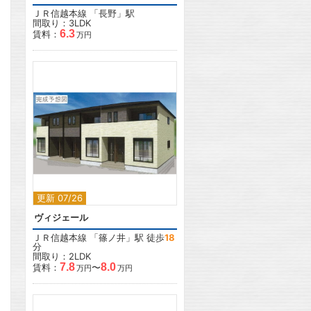
ＪＲ信越本線
「
長野
」駅
間取り：3LDK
6.3
賃料：
万円
2
2
更新 07/26
ヴィジェール
ＪＲ信越本線
「
篠ノ井
」駅 徒歩
18
分
間取り：2LDK
7.8
8.0
賃料：
〜
万円
万円