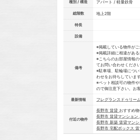
種別 / 構造
アパート / 軽量鉄骨
総階数
地上2階
特長
設備
※掲載している物件が
※掲載詳細に相違があ
※こちらのお部屋情報
てお問い合わせくださ
備考
※駐車場、駐輪場につ
わせをお待ちしていま
※ペット相談可の物件や
ので御注意下さい。お
フレグランスドゥリー
最新情報
長野市 賃貸
おすすめ物
長野市 賃貸マンション
付近の物件
長野市 新築 賃貸マン
長野市 宅配ボックス 