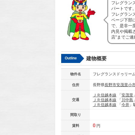
フレグラン
パートです
フレグラン
ページ下部
で、是非一
内見や掲載
店”までご
建物概要
Outline
フレグランスドゥリー
物件名
長野県
長野市
安茂里小
住所
ＪＲ信越本線
「
安茂里
交通
ＪＲ信越本線
「
川中島
ＪＲ信越本線
「
今井
」
間取り
0
賃料
円