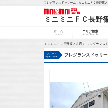
フレグランスドゥリーム｜ミニミニＦＣ長野篠ノ井
ミニミニＦＣ長野
ホーム
エリア検索
Home
Area Search
ミニミニＦＣ長野篠ノ井店
フレグランス
アパート
フレグランスドゥリー
Apartment