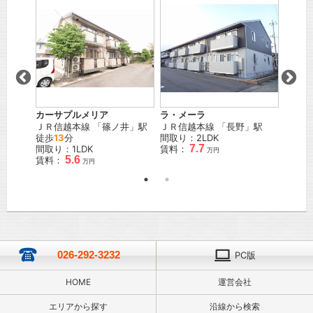
カーサプルメリア
ラ・メーラ
大－１
校前
」
ＪＲ信越本線
「
篠ノ井
」駅
ＪＲ信越本線
「
長野
」駅
しなの
徒歩
13
分
間取り：2LDK
駅 徒
7.7
間取り：1LDK
賃料：
間取り
万円
5.6
賃料：
賃料：
万円
026-292-3232
PC版
HOME
運営会社
エリアから探す
沿線から検索