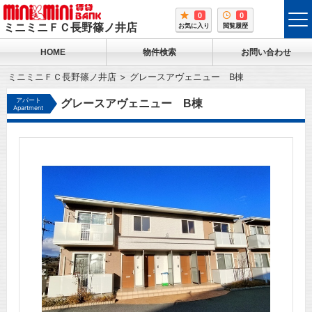
0
0
tog
ミニミニＦＣ長野篠ノ井店
お気に入り
閲覧履歴
me
HOME
物件検索
お問い合わせ
ミニミニＦＣ長野篠ノ井店
グレースアヴェニュー B棟
アパート
グレースアヴェニュー B棟
Apartment