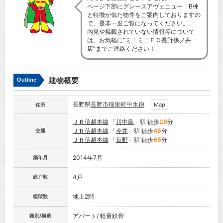
ページ下部にグレースアヴェニュー B棟
と特徴が似た物件をご案内しておりますの
で、是非一度ご覧になってください。
内見や掲載されていない情報等について
は、お気軽に”ミニミニＦＣ長野篠ノ井
店”までご連絡ください！
建物概要
Outline
長野県
長野市
稲里町中氷鉋
Map
住所
ＪＲ信越本線
「
川中島
」駅 徒歩
28
分
ＪＲ信越本線
「
今井
」駅 徒歩
45
分
交通
ＪＲ信越本線
「
長野
」駅 徒歩
65
分
2014年7月
築年月
4戸
総戸数
地上2階
総階数
アパート/ 軽量鉄骨
種別/構造