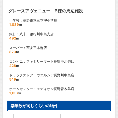
グレースアヴェニュー B棟の周辺施設
小学校：長野市立三本柳小学校
1,089
m
銀行：八十二銀行川中島支店
492
m
スーパー：西友三本柳店
873
m
コンビニ：ファミリーマート長野中氷鉋店
428
m
ドラックストア：ウエルシア長野川中島店
549
m
ホームセンター：エディオン長野青木島店
1,133
m
築年数が同じくらいの物件