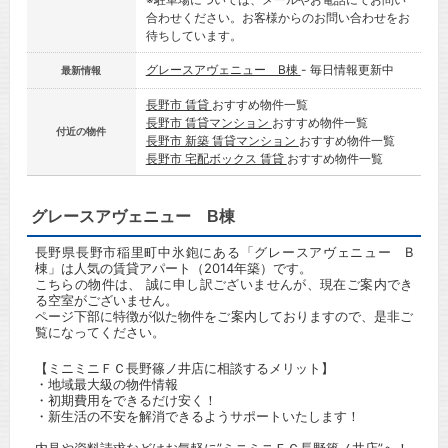
合わせください。お客様からのお問い合わせをお
待ちしています。
グレースアヴェニュー B棟
- 毎日情報更新中
最新情報
長野市 賃貸
おすすめ物件一覧
長野市 賃貸マンション
おすすめ物件一覧
付近の物件
長野市 新築 賃貸マンション
おすすめ物件一覧
長野市 宅配ボックス 賃貸
おすすめ物件一覧
グレースアヴェニュー B棟
長野県長野市稲里町中氷鉋にある「グレースアヴェニュー B
棟」は人気の賃貸アパート（2014年築）です。
こちらの物件は、 誠に申し訳ございませんが、現在ご案内でき
る空室がございません。
ページ下部に特徴が似た物件をご案内しておりますので、是非ご
覧になってください。
【ミニミニＦＣ長野篠ノ井店に相談するメリット】
・地域最大級の物件情報
・初期費用をできるだけ安く！
・新生活の不安を解消できるようサポートいたします！