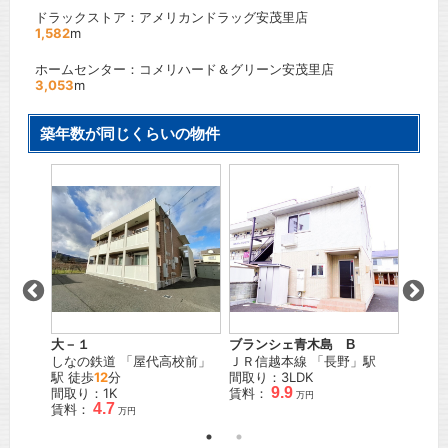
ドラックストア：アメリカンドラッグ安茂里店
1,582
m
ホームセンター：コメリハード＆グリーン安茂里店
3,053
m
築年数が同じくらいの物件
大－１
ブランシェ青木島 B
ブリッ
」駅
しなの鉄道
「
屋代高校前
」
ＪＲ信越本線
「
長野
」駅
ＪＲ篠
駅 徒歩
12
分
間取り：3LDK
間取り
9.9
間取り：1K
賃料：
賃料：
万円
4.7
賃料：
万円