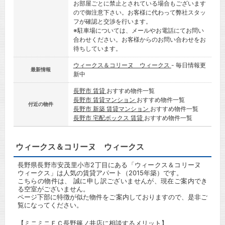
お部屋ごとに禁止とされている場合もございます
ので御注意下さい。お客様に代わって弊社スタッ
フが確認と交渉を行います。
※駐車場については、メールやお電話にてお問い
合わせください。お客様からのお問い合わせをお
待ちしています。
ウィークス＆コリーヌ ウィークス
- 毎日情報更
最新情報
新中
長野市 賃貸
おすすめ物件一覧
長野市 賃貸マンション
おすすめ物件一覧
付近の物件
長野市 新築 賃貸マンション
おすすめ物件一覧
長野市 宅配ボックス 賃貸
おすすめ物件一覧
ウィークス＆コリーヌ ウィークス
長野県長野市安茂里小市2丁目にある「ウィークス＆コリーヌ
ウィークス」は人気の賃貸アパート（2015年築）です。
こちらの物件は、 誠に申し訳ございませんが、現在ご案内でき
る空室がございません。
ページ下部に特徴が似た物件をご案内しておりますので、是非ご
覧になってください。
【ミニミニＦＣ長野篠ノ井店に相談するメリット】