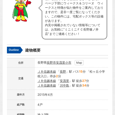
ページ下部にウィークス＆コリーヌ ウィ
ークスと特徴が似た物件をご案内しており
ますので、是非一度ご覧になってくださ
い。この物件には、宅配ボックス等の設備
があります。
内見や掲載されていない情報等について
は、お気軽に”ミニミニＦＣ長野篠ノ井
店”までご連絡ください！
建物概要
Outline
長野県
長野市
安茂里小市
Map
住所
ＪＲ信越本線
「
長野
」駅 バス
15
分 「松ヶ丘小学
校入口」停歩
2
分
交通
ＪＲ信越本線
「
安茂里
」駅 徒歩
27
分
ＪＲ信越本線
「
川中島
」駅 徒歩
34
分
2015年4月
築年月
4戸
総戸数
地上2階
総階数