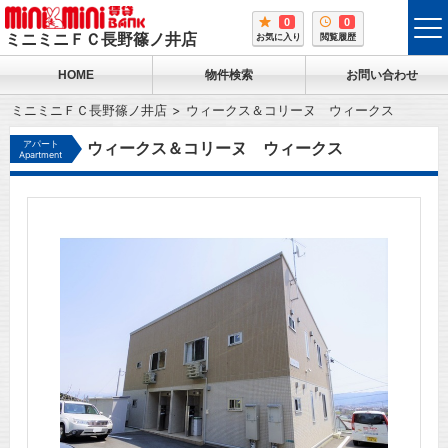
0
0
tog
ミニミニＦＣ長野篠ノ井店
お気に入り
閲覧履歴
me
HOME
物件検索
お問い合わせ
ミニミニＦＣ長野篠ノ井店
ウィークス＆コリーヌ ウィークス
アパート
ウィークス＆コリーヌ ウィークス
Apartment