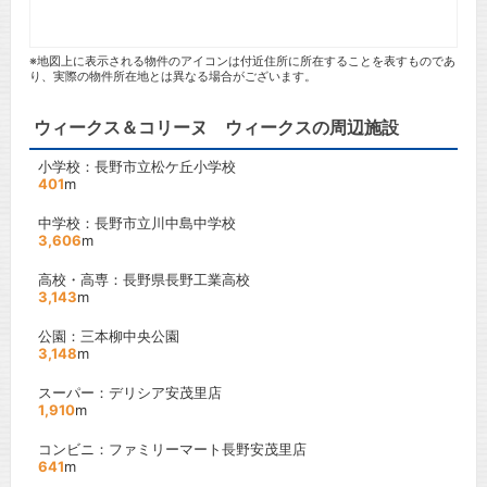
※地図上に表示される物件のアイコンは付近住所に所在することを表すものであ
り、実際の物件所在地とは異なる場合がございます。
ウィークス＆コリーヌ ウィークスの周辺施設
小学校：長野市立松ケ丘小学校
401
m
中学校：長野市立川中島中学校
3,606
m
高校・高専：長野県長野工業高校
3,143
m
公園：三本柳中央公園
3,148
m
スーパー：デリシア安茂里店
1,910
m
コンビニ：ファミリーマート長野安茂里店
641
m