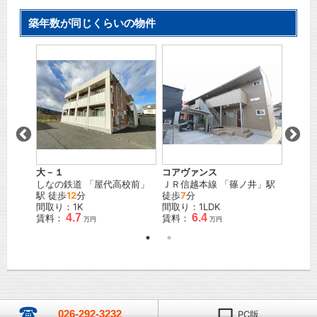
築年数が同じくらいの物件
大－１
コアヴァンス
雅
」駅
しなの鉄道
「
屋代高校前
」
ＪＲ信越本線
「
篠ノ井
」駅
しなの
駅 徒歩
12
分
徒歩
7
分
5
分
間取り：1K
間取り：1LDK
間取り
4.7
6.4
賃料：
賃料：
賃料：
万円
万円
026-292-3232
PC版