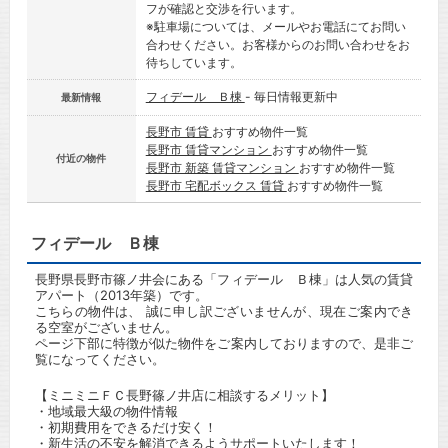
フが確認と交渉を行います。
※駐車場については、メールやお電話にてお問い
合わせください。お客様からのお問い合わせをお
待ちしています。
フィデール Ｂ棟
- 毎日情報更新中
最新情報
長野市 賃貸
おすすめ物件一覧
長野市 賃貸マンション
おすすめ物件一覧
付近の物件
長野市 新築 賃貸マンション
おすすめ物件一覧
長野市 宅配ボックス 賃貸
おすすめ物件一覧
フィデール Ｂ棟
長野県長野市篠ノ井会にある「フィデール Ｂ棟」は人気の賃貸
アパート（2013年築）です。
こちらの物件は、 誠に申し訳ございませんが、現在ご案内でき
る空室がございません。
ページ下部に特徴が似た物件をご案内しておりますので、是非ご
覧になってください。
【ミニミニＦＣ長野篠ノ井店に相談するメリット】
・地域最大級の物件情報
・初期費用をできるだけ安く！
・新生活の不安を解消できるようサポートいたします！