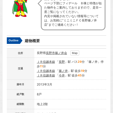
ページ下部にフィデール Ｂ棟と特徴が似
た物件をご案内しておりますので、是非一
度ご覧になってください。
内見や掲載されていない情報等について
は、お気軽に”ミニミニＦＣ長野篠ノ井
店”までご連絡ください！
建物概要
Outline
長野県
長野市
篠ノ井会
Map
住所
ＪＲ信越本線
「
長野
」駅 バス
29
分 「篠ノ井」停
歩
11
分
交通
ＪＲ信越本線
「
篠ノ井
」駅 徒歩
19
分
ＪＲ信越本線
「
今井
」駅 徒歩
45
分
2013年3月
築年月
8戸
総戸数
地上2階
総階数