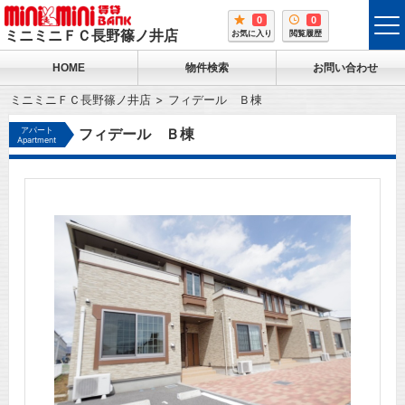
0
0
tog
ミニミニＦＣ長野篠ノ井店
お気に入り
閲覧履歴
me
HOME
物件検索
お問い合わせ
ミニミニＦＣ長野篠ノ井店
フィデール Ｂ棟
アパート
フィデール Ｂ棟
Apartment