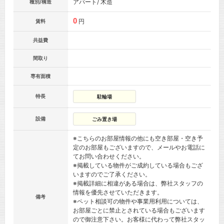
アパート/ 木造
種別/構造
0
円
賃料
共益費
間取り
専有面積
特長
駐輪場
設備
ごみ置き場
※こちらのお部屋情報の他にも空き部屋・空き予
定のお部屋もございますので、メールやお電話に
てお問い合わせください。
※掲載している物件がご成約している場合もござ
いますのでご了承ください。
※掲載詳細に相違がある場合は、弊社スタッフの
情報を優先させていただきます。
備考
※ペット相談可の物件や事業用利用については、
お部屋ごとに禁止とされている場合もございます
ので御注意下さい。お客様に代わって弊社スタッ