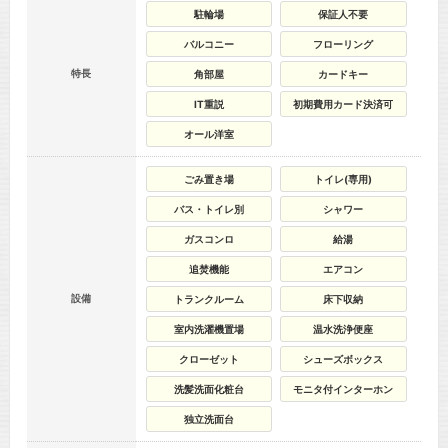
駐輪場
保証人不要
バルコニー
フローリング
特長
角部屋
カードキー
IT重説
初期費用カード決済可
オール洋室
ごみ置き場
トイレ(専用)
バス・トイレ別
シャワー
ガスコンロ
給湯
追焚機能
エアコン
設備
トランクルーム
床下収納
室内洗濯機置場
温水洗浄便座
クローゼット
シューズボックス
洗髪洗面化粧台
モニタ付インターホン
独立洗面台