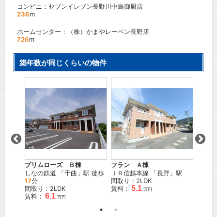
コンビニ：セブンイレブン長野川中島御厨店
236
m
ホームセンター：（株）かまやレーベン長野店
726
m
築年数が同じくらいの物件
ローズ
」駅
ＪＲ信
間取り
賃料：
プリムローズ Ｂ棟
フラン Ａ棟
しなの鉄道
「
千曲
」駅 徒歩
ＪＲ信越本線
「
長野
」駅
17
分
間取り：2LDK
5.1
間取り：2LDK
賃料：
万円
6.1
賃料：
万円