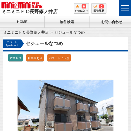
0
0
tog
ミニミニＦＣ長野篠ノ井店
お気に入り
閲覧履歴
me
HOME
物件検索
お問い合わせ
ミニミニＦＣ長野篠ノ井店
セジュールなつめ
アパート
セジュールなつめ
Apartment
敷金ゼロ
駐車場あり
バス・トイレ別