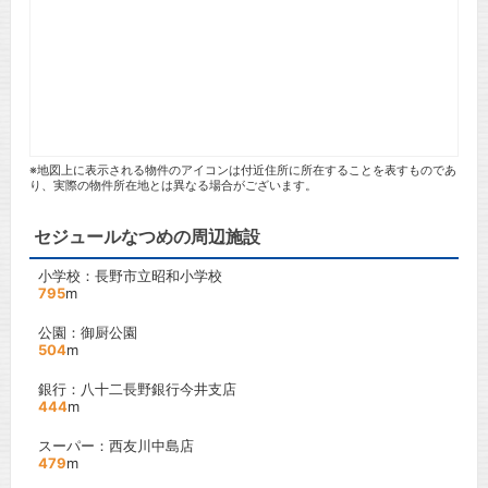
※地図上に表示される物件のアイコンは付近住所に所在することを表すものであ
り、実際の物件所在地とは異なる場合がございます。
セジュールなつめの周辺施設
小学校：長野市立昭和小学校
795
m
公園：御厨公園
504
m
銀行：八十二長野銀行今井支店
444
m
スーパー：西友川中島店
479
m