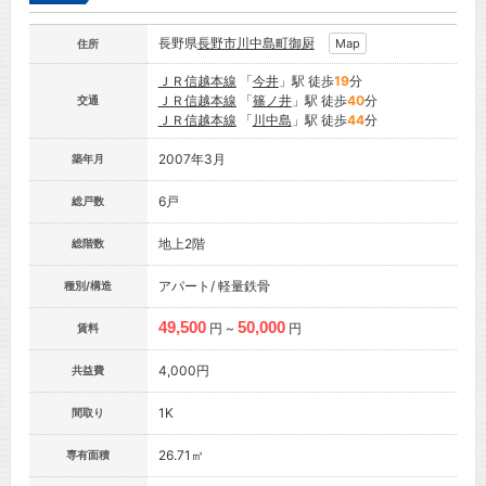
長野県
長野市
川中島町御厨
Map
住所
ＪＲ信越本線
「
今井
」駅 徒歩
19
分
ＪＲ信越本線
「
篠ノ井
」駅 徒歩
40
分
交通
ＪＲ信越本線
「
川中島
」駅 徒歩
44
分
2007年3月
築年月
6戸
総戸数
地上2階
総階数
アパート/ 軽量鉄骨
種別/構造
49,500
50,000
円 ~
円
賃料
4,000円
共益費
1K
間取り
26.71㎡
専有面積