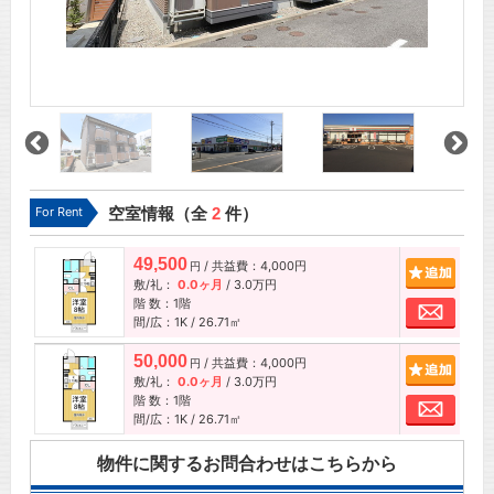
For Rent
空室情報（全
2
件）
49,500
/ 共益費：4,000円
追加
円
敷/礼：
0.0ヶ月
/
3.0万円
階 数：1階
お問
間/広：1K / 26.71㎡
50,000
/ 共益費：4,000円
追加
円
敷/礼：
0.0ヶ月
/
3.0万円
階 数：1階
お問
間/広：1K / 26.71㎡
物件に関するお問合わせはこちらから