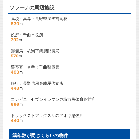
ソラーナの周辺施設
高校・高専：長野県屋代南高校
830
m
役所：千曲市役所
792
m
郵便局：杭瀬下簡易郵便局
570
m
警察署・交番：千曲警察署
493
m
銀行：長野信用金庫屋代支店
448
m
コンビニ：セブンイレブン更埴市民体育館前店
696
m
ドラックストア：クスリのアオキ粟佐店
440
m
築年数が同じくらいの物件