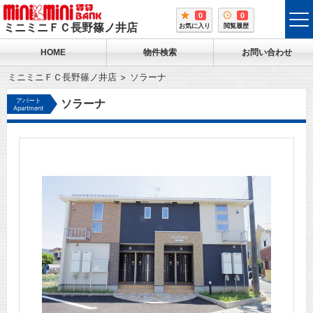
0
0
tog
ミニミニＦＣ長野篠ノ井店
お気に入り
閲覧履歴
me
HOME
物件検索
お問い合わせ
ミニミニＦＣ長野篠ノ井店
ソラーナ
アパート
ソラーナ
Apartment