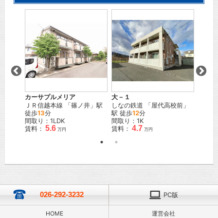
カーサプルメリア
大－１
ラ・メ
」駅
ＪＲ信越本線
「
篠ノ井
」駅
しなの鉄道
「
屋代高校前
」
ＪＲ信
徒歩
13
分
駅 徒歩
12
分
間取り：
間取り：1LDK
間取り：1K
賃料：
5.6
4.7
賃料：
賃料：
万円
万円
026-292-3232
PC版
HOME
運営会社