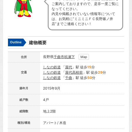
ご案内しておりますので、是非一度ご覧に
なってください。
内見や掲載されていない情報等について
は、お気軽に”ミニミニＦＣ長野篠ノ井
店”までご連絡ください！
建物概要
Outline
長野県
千曲市
杭瀬下
Map
住所
しなの鉄道
「
屋代
」駅 徒歩
15
分
しなの鉄道
「
屋代高校前
」駅 徒歩
29
分
交通
しなの鉄道
「
千曲
」駅 徒歩
50
分
2015年9月
築年月
4戸
総戸数
地上2階
総階数
アパート/ 木造
種別/構造