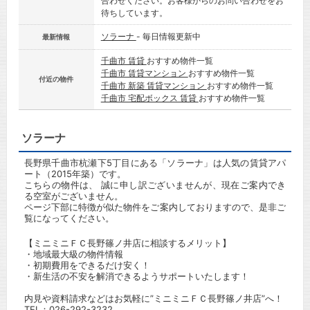
合わせください。お客様からのお問い合わせをお
待ちしています。
ソラーナ
- 毎日情報更新中
最新情報
千曲市 賃貸
おすすめ物件一覧
千曲市 賃貸マンション
おすすめ物件一覧
付近の物件
千曲市 新築 賃貸マンション
おすすめ物件一覧
千曲市 宅配ボックス 賃貸
おすすめ物件一覧
ソラーナ
長野県千曲市杭瀬下5丁目にある「ソラーナ」は人気の賃貸アパ
ート（2015年築）です。
こちらの物件は、 誠に申し訳ございませんが、現在ご案内でき
る空室がございません。
ページ下部に特徴が似た物件をご案内しておりますので、是非ご
覧になってください。
【ミニミニＦＣ長野篠ノ井店に相談するメリット】
・地域最大級の物件情報
・初期費用をできるだけ安く！
・新生活の不安を解消できるようサポートいたします！
内見や資料請求などはお気軽に”ミニミニＦＣ長野篠ノ井店”へ！
TEL：
026-292-3232