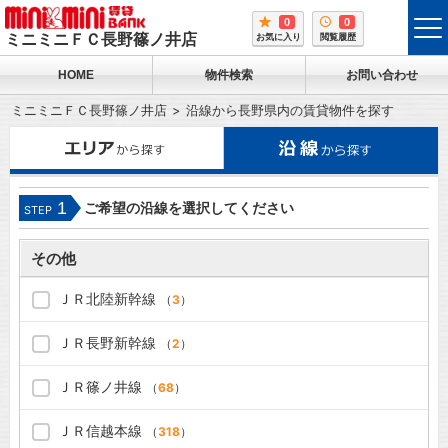
0
0
tog
ミニミニＦＣ長野篠ノ井店
お気に入り
閲覧履歴
me
HOME
物件検索
お問い合わせ
ミニミニＦＣ長野篠ノ井店
沿線から長野県内の賃貸物件を探す
1
ご希望の沿線を選択してください
STEP
その他
ＪＲ北陸新幹線
（
3
）
ＪＲ長野新幹線
（
2
）
ＪＲ篠ノ井線
（
68
）
ＪＲ信越本線
（
318
）