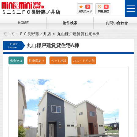
0
0
tog
ミニミニＦＣ長野篠ノ井店
お気に入り
閲覧履歴
me
HOME
物件検索
お問い合わせ
ミニミニＦＣ長野篠ノ井店
丸山様戸建賃貸住宅A棟
一戸建て
丸山様戸建賃貸住宅A棟
House
敷金ゼロ
駐車場あり
ペット相談
バス・トイレ別