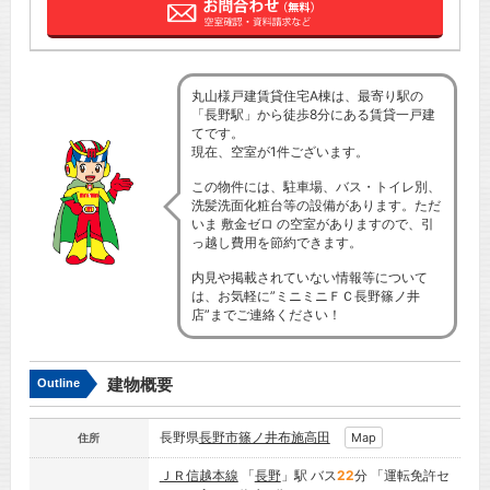
丸山様戸建賃貸住宅A棟は、最寄り駅の
「長野駅」から徒歩8分にある賃貸一戸建
てです。
現在、空室が1件ございます。
この物件には、駐車場、バス・トイレ別、
洗髪洗面化粧台等の設備があります。ただ
いま 敷金ゼロ の空室がありますので、引
っ越し費用を節約できます。
内見や掲載されていない情報等について
は、お気軽に”ミニミニＦＣ長野篠ノ井
店”までご連絡ください！
建物概要
Outline
長野県
長野市
篠ノ井布施高田
Map
住所
ＪＲ信越本線
「
長野
」駅 バス
22
分 「運転免許セ