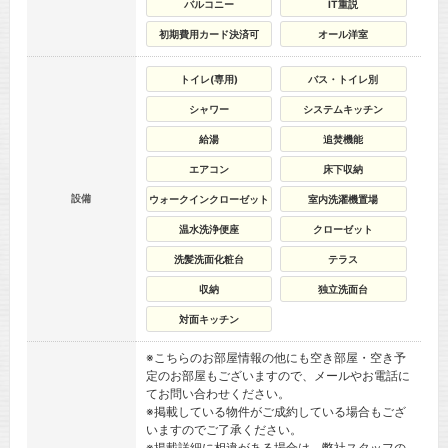
バルコニー
IT重説
初期費用カード決済可
オール洋室
トイレ(専用)
バス・トイレ別
シャワー
システムキッチン
給湯
追焚機能
エアコン
床下収納
設備
ウォークインクローゼット
室内洗濯機置場
温水洗浄便座
クローゼット
洗髪洗面化粧台
テラス
収納
独立洗面台
対面キッチン
※こちらのお部屋情報の他にも空き部屋・空き予
定のお部屋もございますので、メールやお電話に
てお問い合わせください。
※掲載している物件がご成約している場合もござ
いますのでご了承ください。
※掲載詳細に相違がある場合は、弊社スタッフの