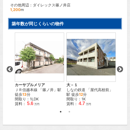
その他周辺：ダイレックス篠ノ井店
1,200
m
築年数が同じくらいの物件
ール中
ラ・メ
ＪＲ信
駅 徒歩
間取り
賃料：
万円
カーサプルメリア
大－１
ＪＲ信越本線
「
篠ノ井
」駅
しなの鉄道
「
屋代高校前
」
徒歩
13
分
駅 徒歩
12
分
間取り：1LDK
間取り：1K
5.6
4.7
賃料：
賃料：
万円
万円