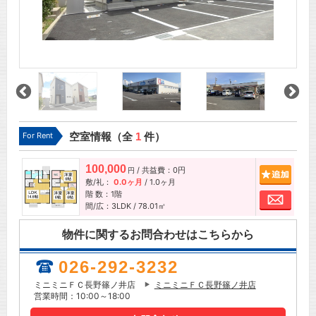
For Rent
空室情報（全
1
件）
100,000
/ 共益費：0円
追加
円
敷/礼：
0.0ヶ月
/
1.0ヶ月
階 数：1階
お問
間/広：3LDK / 78.01㎡
物件に関するお問合わせはこちらから
026-292-3232
ミニミニＦＣ長野篠ノ井店
ミニミニＦＣ長野篠ノ井店
営業時間：10:00～18:00