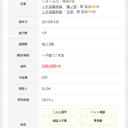
ンター入口」停歩
8
分
交通
ＪＲ信越本線
「
篠ノ井
」駅 徒歩
22
分
ＪＲ信越本線
「
今井
」駅 徒歩
25
分
2013年3月
築年月
1戸
総戸数
地上2階
総階数
一戸建て/ 木造
種別/構造
100,000
円
賃料
0円
共益費
3LDK
間取り
78.01㎡
専有面積
二人入居可
ペット相談
保証人不要
専用庭
特長