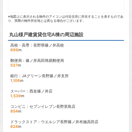
※地図上に表示される物件のアイコンは付近住所に所在することを表すものであ
り、実際の物件所在地とは異なる場合がございます。
丸山様戸建賃貸住宅A棟の周辺施設
高校・高専：長野県篠ノ井高校
696
m
郵便局：篠ノ井高田簡易郵便局
537
m
銀行：JAグリーン長野篠ノ井支所
1,106
m
スーパー：西友篠ノ井店
1,539
m
コンビニ：セブンイレブン長野里島店
854
m
ドラックストア：ウエルシア長野篠ノ井布施高田店
624
m