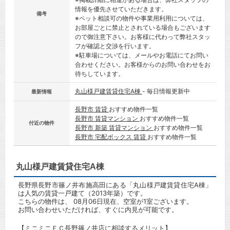
情報を優先させていただきます。
備考
※ペット相談可の物件や事業用利用については、
お部屋ごとに禁止とされている場合もございます
ので御注意下さい。お客様に代わって弊社スタッ
フが確認と交渉を行います。
※駐車場については、メールやお電話にてお問い
合わせください。お客様からのお問い合わせをお
待ちしています。
丸山様戸建賃貸住宅A棟
- 毎日情報更新中
最新情報
長野市 賃貸
おすすめ物件一覧
長野市 賃貸マンション
おすすめ物件一覧
付近の物件
長野市 新築 賃貸マンション
おすすめ物件一覧
長野市 宅配ボックス 賃貸
おすすめ物件一覧
丸山様戸建賃貸住宅A棟
長野県長野市篠ノ井布施高田にある「丸山様戸建賃貸住宅A棟」
は人気の賃貸一戸建て（2013年築）です。
こちらの物件は、 08月06日現在、空室が1室ございます。
お問い合わせいただければ、すぐに内見が可能です。
【ミニミニＦＣ長野篠ノ井店に相談するメリット】