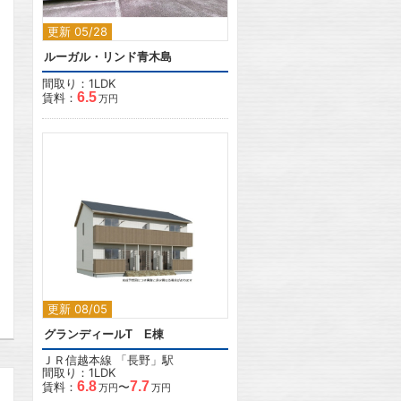
更新 05/28
ルーガル・リンド青木島
間取り：1LDK
6.5
賃料：
万円
2
2
更新 08/05
グランディールT E棟
ＪＲ信越本線
「
長野
」駅
間取り：1LDK
6.8
7.7
賃料：
〜
万円
万円