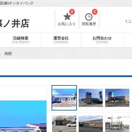
(株)チンタイバンク
0
0
篠ノ井店
ミニ
お気に入り
閲覧履歴
沿線検索
運営会社
お問合わせ
Line Search
Company
Contact
島 南館