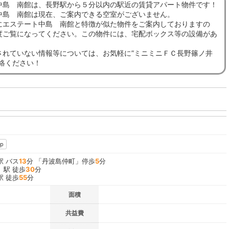
中島 南館は、長野駅から５分以内の駅近の賃貸アパート物件です！
中島 南館は現在、ご案内できる空室がございません。
にエステート中島 南館と特徴が似た物件をご案内しておりますの
度ご覧になってください。この物件には、宅配ボックス等の設備があ
されていない情報等については、お気軽に”ミニミニＦＣ長野篠ノ井
連絡ください！
p
駅 バス
13
分 「丹波島仲町」停歩
5
分
」駅 徒歩
30
分
駅 徒歩
55
分
面積
共益費