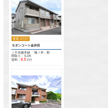
2
更新 07/27
モダンコート金井田
ＪＲ信越本線
「
篠ノ井
」駅
間取り：1LDK
6.5
賃料：
万円
2