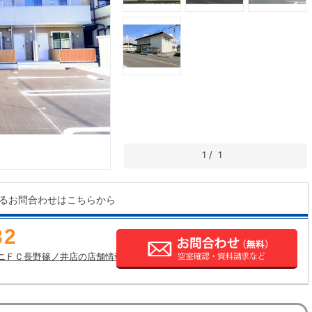
1
/
1
るお問合わせはこちらから
32
ニＦＣ長野篠ノ井店の店舗情報