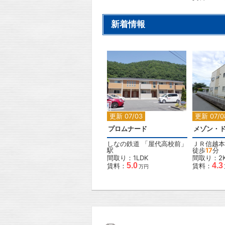
新着情報
2
更新 07/03
更新 07/0
プロムナード
メゾン・
しなの鉄道
「
屋代高校前
」
ＪＲ信越本
駅
徒歩
17
分
間取り：1LDK
間取り：2
5.0
4.3
賃料：
賃料：
万円