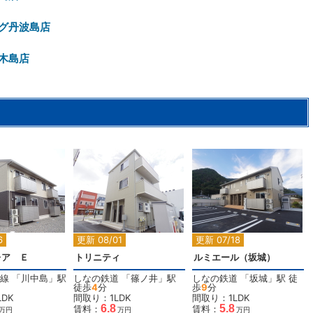
グ丹波島店
木島店
2
2
2
6
更新 08/01
更新 07/18
レア Ｅ
トリニティ
ルミエール（坂城）
線
「
川中島
」駅
しなの鉄道
「
篠ノ井
」駅
しなの鉄道
「
坂城
」駅 徒
徒歩
4
分
歩
9
分
DK
間取り：1LDK
間取り：1LDK
6.8
5.8
賃料：
賃料：
万円
万円
万円