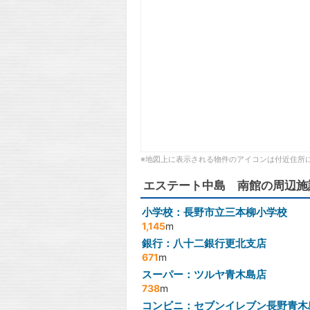
※地図上に表示される物件のアイコンは付近住所
エステート中島 南館の周辺施
小学校：長野市立三本柳小学校
1,145
m
銀行：八十二銀行更北支店
671
m
スーパー：ツルヤ青木島店
738
m
コンビニ：セブンイレブン長野青木