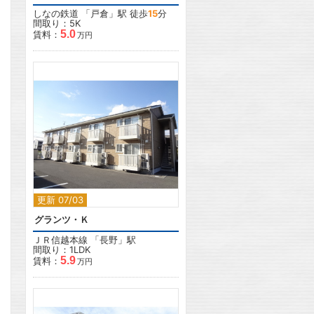
しなの鉄道
「
戸倉
」駅 徒歩
15
分
間取り：5K
5.0
賃料：
万円
2
更新 07/03
グランツ・Ｋ
ＪＲ信越本線
「
長野
」駅
間取り：1LDK
5.9
賃料：
万円