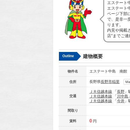
エステート
エステート
ページ下部
で、是非一
ります。
内見や掲載
店”までご
建物概要
Outline
エステート中島 南館
物件名
長野県
長野市
稲里
住所
Ma
ＪＲ信越本線
「
長野
」
交通
ＪＲ信越本線
「
川中島
ＪＲ信越本線
「
今井
」
間取り
0
賃料
円