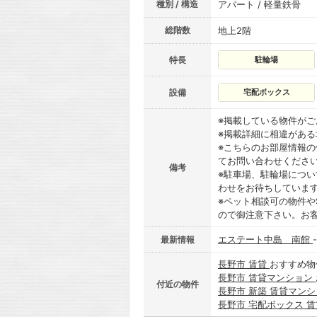
種別 / 構造
アパート / 軽量鉄骨
総階数
地上2階
特長
駐輪場
設備
宅配ボックス
※掲載している物件が
※掲載詳細に相違があ
※こちらのお部屋情報
てお問い合わせくださ
備考
※駐車場、駐輪場につ
わせをお待ちしていま
※ペット相談可の物件や
ので御注意下さい。お
エステート中島 南館
最新情報
長野市 賃貸
おすすめ物
長野市 賃貸マンション
付近の物件
長野市 新築 賃貸マン
長野市 宅配ボックス 