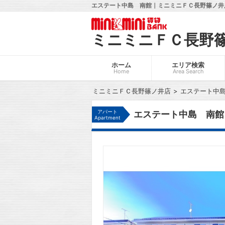
エステート中島 南館｜ミニミニＦＣ長野篠ノ井店
ミニミニＦＣ長野
ホーム
エリア検索
Home
Area Search
ミニミニＦＣ長野篠ノ井店
エステート中
アパート
エステート中島 南館
Apartment