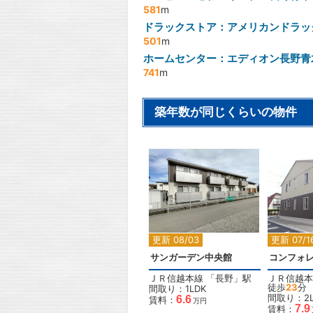
581
m
ドラックストア：アメリカンドラッ
501
m
ホームセンター：エディオン長野青
741
m
築年数が同じくらいの物件
2
更新 08/03
更新 07/1
サンガーデン中央館
コンフォ
ＪＲ信越本線
「
長野
」駅
ＪＲ信越本
徒歩
23
分
間取り：1LDK
間取り：2L
6.6
賃料：
万円
7.9
賃料：