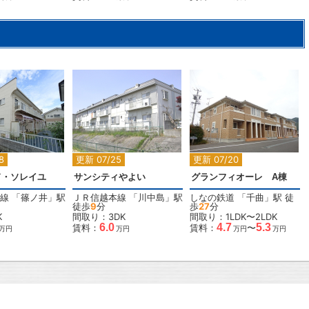
2
2
2
2
8
更新 07/25
更新 07/20
ド・ソレイユ
サンシティやよい
グランフィオーレ A棟
線
「
篠ノ井
」駅
ＪＲ信越本線
「
川中島
」駅
しなの鉄道
「
千曲
」駅 徒
徒歩
9
分
歩
27
分
K
間取り：3DK
間取り：1LDK〜2LDK
6.0
4.7
5.3
賃料：
賃料：
〜
万円
万円
万円
万円