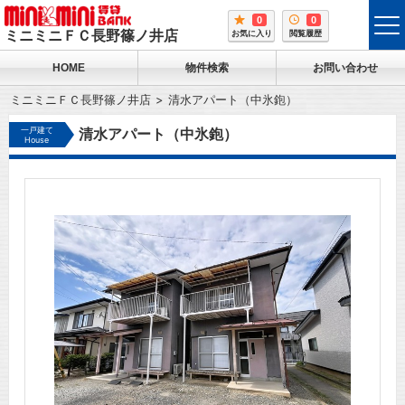
0
0
tog
ミニミニＦＣ長野篠ノ井店
お気に入り
閲覧履歴
me
HOME
物件検索
お問い合わせ
ミニミニＦＣ長野篠ノ井店
清水アパート（中氷鉋）
一戸建て
清水アパート（中氷鉋）
House