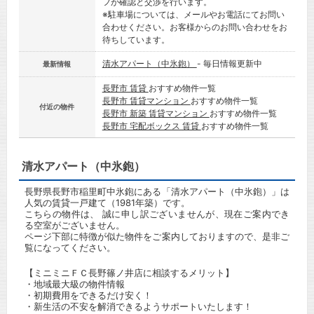
フが確認と交渉を行います。
※駐車場については、メールやお電話にてお問い
合わせください。お客様からのお問い合わせをお
待ちしています。
清水アパート（中氷鉋）
- 毎日情報更新中
最新情報
長野市 賃貸
おすすめ物件一覧
長野市 賃貸マンション
おすすめ物件一覧
付近の物件
長野市 新築 賃貸マンション
おすすめ物件一覧
長野市 宅配ボックス 賃貸
おすすめ物件一覧
清水アパート（中氷鉋）
長野県長野市稲里町中氷鉋にある「清水アパート（中氷鉋）」は
人気の賃貸一戸建て（1981年築）です。
こちらの物件は、 誠に申し訳ございませんが、現在ご案内でき
る空室がございません。
ページ下部に特徴が似た物件をご案内しておりますので、是非ご
覧になってください。
【ミニミニＦＣ長野篠ノ井店に相談するメリット】
・地域最大級の物件情報
・初期費用をできるだけ安く！
・新生活の不安を解消できるようサポートいたします！