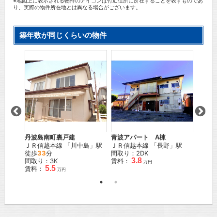
※地図上に表示される物件のアイコンは付近住所に所在することを表すものであ
り、実際の物件所在地とは異なる場合がございます。
築年数が同じくらいの物件
丹波島南町裏戸建
青波アパート A棟
玉川戸
」駅
ＪＲ信越本線
「
川中島
」駅
ＪＲ信越本線
「
長野
」駅
長野電
徒歩
33
分
間取り：2DK
徒歩
7
3.8
間取り：3K
賃料：
間取り
万円
5.5
賃料：
賃料：
万円