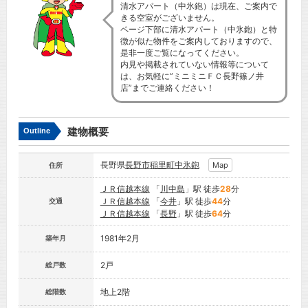
清水アパート（中氷鉋）は現在、ご案内で
きる空室がございません。
ページ下部に清水アパート（中氷鉋）と特
徴が似た物件をご案内しておりますので、
是非一度ご覧になってください。
内見や掲載されていない情報等について
は、お気軽に”ミニミニＦＣ長野篠ノ井
店”までご連絡ください！
建物概要
Outline
長野県
長野市
稲里町中氷鉋
Map
住所
ＪＲ信越本線
「
川中島
」駅 徒歩
28
分
ＪＲ信越本線
「
今井
」駅 徒歩
44
分
交通
ＪＲ信越本線
「
長野
」駅 徒歩
64
分
1981年2月
築年月
2戸
総戸数
地上2階
総階数