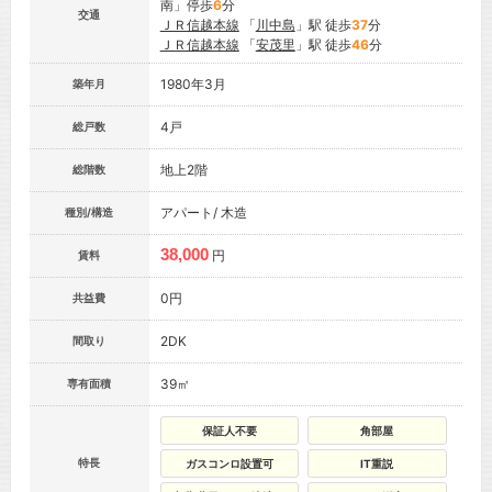
南」停歩
6
分
交通
ＪＲ信越本線
「
川中島
」駅 徒歩
37
分
ＪＲ信越本線
「
安茂里
」駅 徒歩
46
分
1980年3月
築年月
4戸
総戸数
地上2階
総階数
アパート/ 木造
種別/構造
38,000
円
賃料
0円
共益費
2DK
間取り
39㎡
専有面積
保証人不要
角部屋
特長
ガスコンロ設置可
IT重説