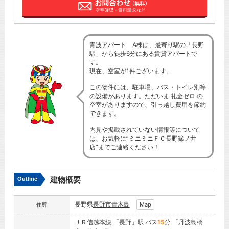
青波アパート A棟は、最寄り駅の「長野
駅」から徒歩6分にある賃貸アパートで
す。
現在、空室が1件ございます。
この物件には、駐車場、バス・トイレ別等
の設備があります。ただいま 礼金ゼロ の
空室がありますので、引っ越し費用を節約
できます。
内見や掲載されていない情報等について
は、お気軽に”ミニミニＦＣ長野篠ノ井
店”までご連絡ください！
建物概要
Outline
長野県
長野市
青木島
Map
住所
ＪＲ信越本線
「
長野
」駅 バス
15
分 「丹波島橋