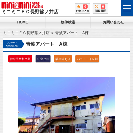
0
0
tog
ミニミニＦＣ長野篠ノ井店
お気に入り
閲覧履歴
me
HOME
物件検索
お問い合わせ
ミニミニＦＣ長野篠ノ井店
青波アパート A棟
アパート
青波アパート A棟
Apartment
仲介手数料半額
礼金ゼロ
駐車場あり
バス・トイレ別