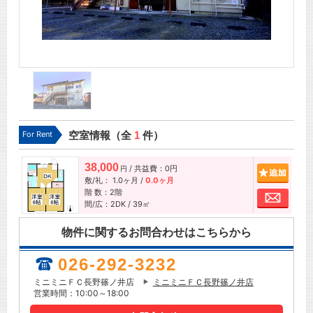
For Rent
空室情報（全
1
件）
38,000
/ 共益費：0円
追加
円
敷/礼：
1.0ヶ月
/
0.0ヶ月
階 数：2階
お問
間/広：2DK / 39㎡
物件に関するお問合わせはこちらから
026-292-3232
ミニミニＦＣ長野篠ノ井店
ミニミニＦＣ長野篠ノ井店
営業時間：10:00～18:00