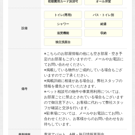
初期費用カード決済可
オール洋室
トイレ(専用)
バス・トイレ別
シャワー
給湯
設備
追焚機能
収納
独立洗面台
※こちらのお部屋情報の他にも空き部屋・空き予
定のお部屋もございますので、メールやお電話に
てお問い合わせください。
※掲載している物件がご成約している場合もござ
いますのでご了承ください。
※掲載詳細に相違がある場合は、弊社スタッフの
情報を優先させていただきます。
備考
※ペット相談可の物件や事業用利用については、
お部屋ごとに禁止とされている場合もございます
ので御注意下さい。お客様に代わって弊社スタッ
フが確認と交渉を行います。
※駐車場については、メールやお電話にてお問い
合わせください。お客様からのお問い合わせをお
待ちしています。
青波アパート A棟
- 毎日情報更新中
最新情報