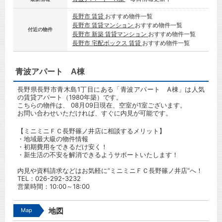
長野市 賃貸
おすすめ物件一覧
長野市 賃貸マンション
おすすめ物件一覧
付近の物件
長野市 新築 賃貸マンション
おすすめ物件一覧
長野市 宅配ボックス 賃貸
おすすめ物件一覧
青波アパート A棟
長野県長野市青木島1丁目にある「青波アパート A棟」は人気
の賃貸アパート（1980年築）です。
こちらの物件は、 08月09日現在、空室が1室ございます。
お問い合わせいただければ、すぐに内見が可能です。
【ミニミニＦＣ長野篠ノ井店に相談するメリット】
・地域最大級の物件情報
・初期費用をできるだけ安く！
・新生活の不安を解消できるようサポートいたします！
内見や資料請求などはお気軽に”ミニミニＦＣ長野篠ノ井店”へ！
TEL：
026-292-3232
営業時間：10:00～18:00
Map
地図