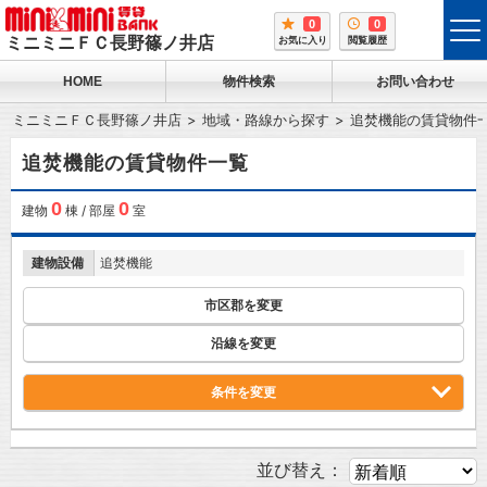
0
0
tog
ミニミニＦＣ長野篠ノ井店
お気に入り
閲覧履歴
me
HOME
物件検索
お問い合わせ
ミニミニＦＣ長野篠ノ井店
地域・路線から探す
追焚機能の賃貸物件
追焚機能の賃貸物件一覧
0
0
建物
棟 / 部屋
室
建物設備
追焚機能
市区郡を変更
沿線を変更
条件を変更
並び替え：