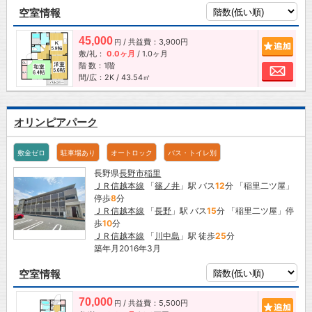
空室情報
45,000
/ 共益費：3,900円
追加
円
敷/礼：
0.0ヶ月
/
1.0ヶ月
階 数：1階
お問
間/広：2K / 43.54㎡
オリンピアパーク
敷金ゼロ
駐車場あり
オートロック
バス・トイレ別
長野県
長野市
稲里
ＪＲ信越本線
「
篠ノ井
」駅 バス
12
分 「稲里二ツ屋」
停歩
8
分
ＪＲ信越本線
「
長野
」駅 バス
15
分 「稲里二ツ屋」停
歩
10
分
ＪＲ信越本線
「
川中島
」駅 徒歩
25
分
築年月2016年3月
空室情報
70,000
/ 共益費：5,500円
追加
円