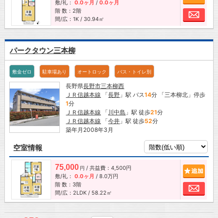
敷/礼：
0.0ヶ月
/
0.0ヶ月
階 数：2階
お問
間/広：1K / 30.94㎡
パークタウン三本柳
敷金ゼロ
駐車場あり
オートロック
バス・トイレ別
長野県
長野市
三本柳西
ＪＲ信越本線
「
長野
」駅 バス
14
分 「三本柳北」停歩
1
分
ＪＲ信越本線
「
川中島
」駅 徒歩
21
分
ＪＲ信越本線
「
今井
」駅 徒歩
52
分
築年月2008年3月
空室情報
75,000
/ 共益費：4,500円
追加
円
敷/礼：
0.0ヶ月
/
8.0万円
階 数：3階
お問
間/広：2LDK / 58.22㎡