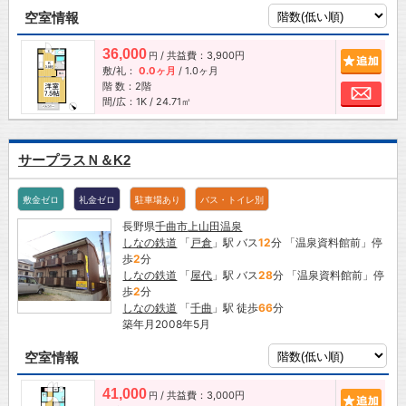
空室情報
36,000
/ 共益費：3,900円
追加
円
敷/礼：
0.0ヶ月
/
1.0ヶ月
階 数：2階
お問
間/広：1K / 24.71㎡
サープラスＮ＆K2
敷金ゼロ
礼金ゼロ
駐車場あり
バス・トイレ別
長野県
千曲市
上山田温泉
しなの鉄道
「
戸倉
」駅 バス
12
分 「温泉資料館前」停
歩
2
分
しなの鉄道
「
屋代
」駅 バス
28
分 「温泉資料館前」停
歩
2
分
しなの鉄道
「
千曲
」駅 徒歩
66
分
築年月2008年5月
空室情報
41,000
/ 共益費：3,000円
追加
円