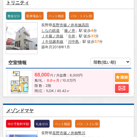
トリニティ
敷金ゼロ
駐車場あり
ペット相談
バス・トイレ別
長野県
長野市
篠ノ井布施高田
しなの鉄道
「
篠ノ井
」駅 徒歩
4
分
ＪＲ篠ノ井線
「
今井
」駅 徒歩
31
分
ＪＲ信越本線
「
川中島
」駅 徒歩
57
分
築年月2018年1月
空室情報
68,000
/ 共益費：6,000円
追加
円
敷/礼：
0.0ヶ月
/
10.0万円
階 数：2階
お問
間/広：1LDK / 45.42㎡
メゾンドマヤ
仲介手数料半額
礼金ゼロ
ペット相談
バス・トイレ別
長野県
長野市
篠ノ井御幣川