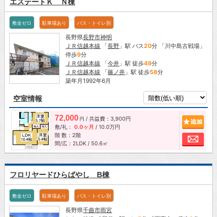
エステートＫ Ｎ棟
敷金ゼロ
駐車場あり
バス・トイレ別
長野県
長野市
神明
ＪＲ信越本線
「
長野
」駅 バス
20
分 「川中島古戦場」
停歩
9
分
ＪＲ信越本線
「
今井
」駅 徒歩
49
分
ＪＲ信越本線
「
篠ノ井
」駅 徒歩
58
分
築年月1992年6月
空室情報
72,000
/ 共益費：3,900円
追加
円
敷/礼：
0.0ヶ月
/
10.0万円
階 数：2階
お問
間/広：2LDK / 50.6㎡
フロリヤードひらばやし B棟
敷金ゼロ
駐車場あり
バス・トイレ別
長野県
千曲市
雨宮