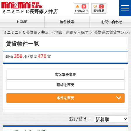
0
0
tog
ミニミニＦＣ長野篠ノ井店
お気に入り
閲覧履歴
me
HOME
物件検索
お問い合わせ
ミニミニＦＣ長野篠ノ井店
地域・路線から探す
長野県の賃貸マンシ
賃貸物件一覧
359
470
建物
棟 / 部屋
室
市区郡を変更
沿線を変更
条件を変更
並び替え：