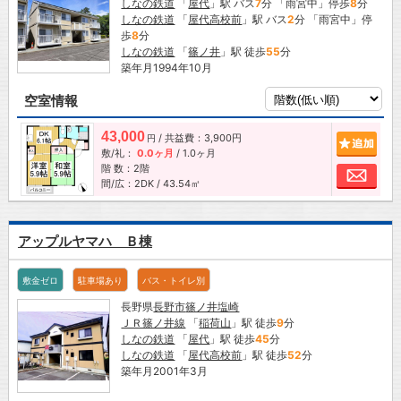
しなの鉄道
「
屋代
」駅 バス
7
分 「雨宮中」停歩
8
分
しなの鉄道
「
屋代高校前
」駅 バス
2
分 「雨宮中」停
歩
8
分
しなの鉄道
「
篠ノ井
」駅 徒歩
55
分
築年月1994年10月
空室情報
43,000
/ 共益費：3,900円
追加
円
敷/礼：
0.0ヶ月
/
1.0ヶ月
階 数：2階
お問
間/広：2DK / 43.54㎡
アップルヤマハ Ｂ棟
敷金ゼロ
駐車場あり
バス・トイレ別
長野県
長野市
篠ノ井塩崎
ＪＲ篠ノ井線
「
稲荷山
」駅 徒歩
9
分
しなの鉄道
「
屋代
」駅 徒歩
45
分
しなの鉄道
「
屋代高校前
」駅 徒歩
52
分
築年月2001年3月