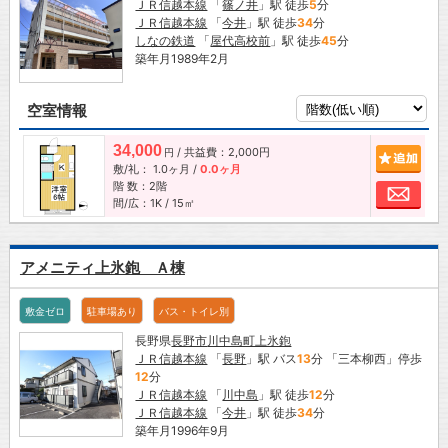
ＪＲ信越本線
「
篠ノ井
」駅 徒歩
5
分
ＪＲ信越本線
「
今井
」駅 徒歩
34
分
しなの鉄道
「
屋代高校前
」駅 徒歩
45
分
築年月1989年2月
空室情報
34,000
/ 共益費：2,000円
追加
円
敷/礼：
1.0ヶ月
/
0.0ヶ月
階 数：2階
お問
間/広：1K / 15㎡
アメニティ上氷鉋 Ａ棟
敷金ゼロ
駐車場あり
バス・トイレ別
長野県
長野市
川中島町上氷鉋
ＪＲ信越本線
「
長野
」駅 バス
13
分 「三本柳西」停歩
12
分
ＪＲ信越本線
「
川中島
」駅 徒歩
12
分
ＪＲ信越本線
「
今井
」駅 徒歩
34
分
築年月1996年9月