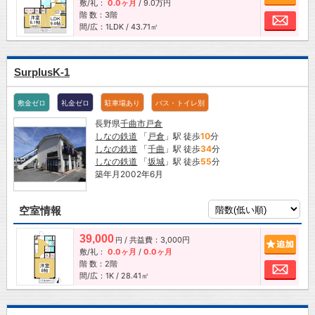
敷/礼：
0.0ヶ月
/
9.0万円
階 数：3階
お問
間/広：1LDK / 43.71㎡
SurplusK-1
敷金ゼロ
礼金ゼロ
駐車場あり
バス・トイレ別
長野県
千曲市
戸倉
しなの鉄道
「
戸倉
」駅 徒歩
10
分
しなの鉄道
「
千曲
」駅 徒歩
34
分
しなの鉄道
「
坂城
」駅 徒歩
55
分
築年月2002年6月
空室情報
39,000
/ 共益費：3,000円
追加
円
敷/礼：
0.0ヶ月
/
0.0ヶ月
階 数：2階
お問
間/広：1K / 28.41㎡