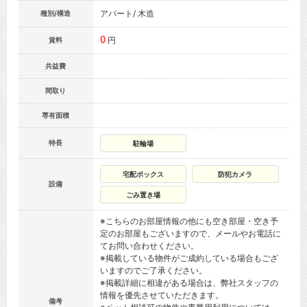
アパート/ 木造
種別/構造
0
円
賃料
共益費
間取り
専有面積
特長
駐輪場
宅配ボックス
防犯カメラ
設備
ごみ置き場
※こちらのお部屋情報の他にも空き部屋・空き予
定のお部屋もございますので、メールやお電話に
てお問い合わせください。
※掲載している物件がご成約している場合もござ
いますのでご了承ください。
※掲載詳細に相違がある場合は、弊社スタッフの
情報を優先させていただきます。
備考