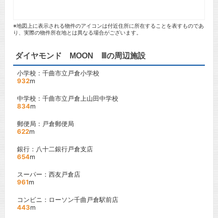
※地図上に表示される物件のアイコンは付近住所に所在することを表すものであ
り、実際の物件所在地とは異なる場合がございます。
ダイヤモンド MOON Ⅲの周辺施設
小学校：千曲市立戸倉小学校
932
m
中学校：千曲市立戸倉上山田中学校
834
m
郵便局：戸倉郵便局
622
m
銀行：八十二銀行戸倉支店
654
m
スーパー：西友戸倉店
961
m
コンビニ：ローソン千曲戸倉駅前店
443
m