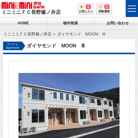
0
0
tog
ミニミニＦＣ長野篠ノ井店
お気に入り
閲覧履歴
me
HOME
物件検索
お問い合わせ
ミニミニＦＣ長野篠ノ井店
ダイヤモンド MOON Ⅲ
アパート
ダイヤモンド MOON Ⅲ
Apartment