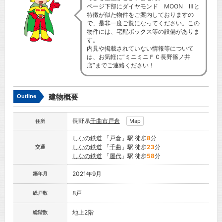
ページ下部にダイヤモンド MOON Ⅲと
特徴が似た物件をご案内しておりますの
で、是非一度ご覧になってください。この
物件には、宅配ボックス等の設備がありま
す。
内見や掲載されていない情報等について
は、お気軽に”ミニミニＦＣ長野篠ノ井
店”までご連絡ください！
建物概要
Outline
長野県
千曲市
戸倉
Map
住所
しなの鉄道
「
戸倉
」駅 徒歩
8
分
しなの鉄道
「
千曲
」駅 徒歩
23
分
交通
しなの鉄道
「
屋代
」駅 徒歩
58
分
2021年9月
築年月
8戸
総戸数
地上2階
総階数