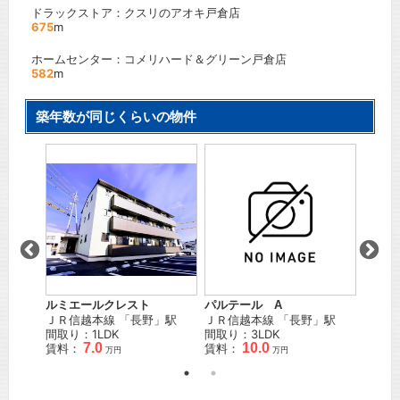
ドラックストア：クスリのアオキ戸倉店
675
m
ホームセンター：コメリハード＆グリーン戸倉店
582
m
築年数が同じくらいの物件
ルミエールクレスト
ディア
パルテール A
駅
ＪＲ信越本線
「
長野
」駅
ＪＲ信
ＪＲ信越本線
「
長野
」駅
間取り：1LDK
間取り
間取り：3LDK
7.0
10.0
賃料：
賃料：
賃料：
万円
万円