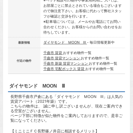
※ペット相談可の物件や事業用利用については、
お部屋ごとに禁止とされている場合もございます
ので御注意下さい。お客様に代わって弊社スタッ
フが確認と交渉を行います。
※駐車場については、メールやお電話にてお問い
合わせください。お客様からのお問い合わせをお
待ちしています。
ダイヤモンド MOON Ⅲ
- 毎日情報更新中
最新情報
千曲市 賃貸
おすすめ物件一覧
千曲市 賃貸マンション
おすすめ物件一覧
付近の物件
千曲市 新築 賃貸マンション
おすすめ物件一覧
千曲市 宅配ボックス 賃貸
おすすめ物件一覧
ダイヤモンド MOON Ⅲ
長野県千曲市戸倉にある「ダイヤモンド MOON Ⅲ」は人気の
賃貸アパート（2021年築）です。
こちらの物件は、 誠に申し訳ございませんが、現在ご案内でき
る空室がございません。
ページ下部に特徴が似た物件をご案内しておりますので、是非ご
覧になってください。
【ミニミニＦＣ長野篠ノ井店に相談するメリット】