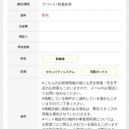
アパート/ 軽量鉄骨
種別/構造
0
円
賃料
共益費
間取り
専有面積
特長
駐輪場
設備
セキュリティシステム
宅配ボックス
※こちらのお部屋情報の他にも空き部屋・空き予
定のお部屋もございますので、メールやお電話に
てお問い合わせください。
※掲載している物件がご成約している場合もござ
いますのでご了承ください。
※掲載詳細に相違がある場合は、弊社スタッフの
情報を優先させていただきます。
備考
※ペット相談可の物件や事業用利用については、
お部屋ごとに禁止とされている場合もございます