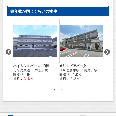
築年数が同じくらいの物件
ハイムシュパース B棟
オリンピアパーク
サンガ
島
」駅
しなの鉄道
「
戸倉
」駅
ＪＲ信越本線
「
長野
」駅
ＪＲ信
間取り：1K
間取り：1LDK
間取り
5.1
7.0
賃料：
賃料：
賃料：
万円
万円