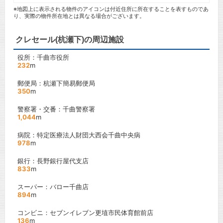
※地図上に表示される物件のアイコンは付近住所に所在することを表すものであ
り、実際の物件所在地とは異なる場合がございます。
クレセール(杭瀬下)の周辺施設
役所：千曲市役所
232
m
郵便局：杭瀬下簡易郵便局
350
m
警察署・交番：千曲警察署
1,044
m
病院：特定医療法人財団大西会千曲中央病
978
m
銀行：長野銀行屋代支店
833
m
スーパー：バロー千曲店
894
m
コンビニ：セブンイレブン更埴市民体育館前店
136
m