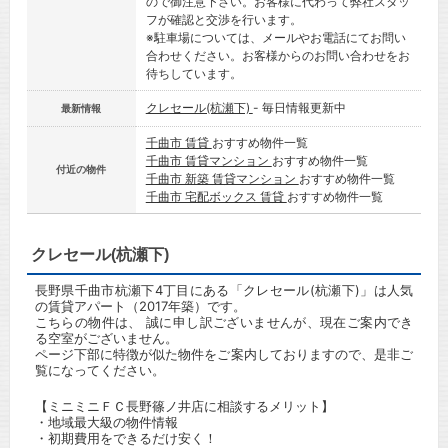
ので御注意下さい。お客様に代わって弊社スタッ
フが確認と交渉を行います。
※駐車場については、メールやお電話にてお問い
合わせください。お客様からのお問い合わせをお
待ちしています。
クレセール(杭瀬下)
- 毎日情報更新中
最新情報
千曲市 賃貸
おすすめ物件一覧
千曲市 賃貸マンション
おすすめ物件一覧
付近の物件
千曲市 新築 賃貸マンション
おすすめ物件一覧
千曲市 宅配ボックス 賃貸
おすすめ物件一覧
クレセール(杭瀬下)
長野県千曲市杭瀬下4丁目にある「クレセール(杭瀬下)」は人気
の賃貸アパート（2017年築）です。
こちらの物件は、 誠に申し訳ございませんが、現在ご案内でき
る空室がございません。
ページ下部に特徴が似た物件をご案内しておりますので、是非ご
覧になってください。
【ミニミニＦＣ長野篠ノ井店に相談するメリット】
・地域最大級の物件情報
・初期費用をできるだけ安く！