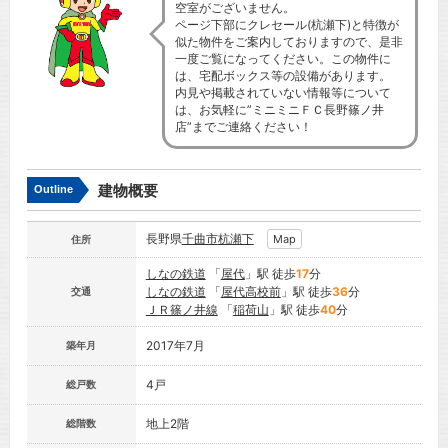
空室がございません。
ページ下部にクレセール(杭瀬下)と特徴が
似た物件をご案内しておりますので、是非
一度ご覧になってください。この物件に
は、宅配ボックス等の設備があります。
内見や掲載されていない情報等について
は、お気軽に”ミニミニＦＣ長野篠ノ井
店”までご連絡ください！
建物概要
Outline
長野県
千曲市
杭瀬下
Map
住所
しなの鉄道
「
屋代
」駅 徒歩
17
分
しなの鉄道
「
屋代高校前
」駅 徒歩
36
分
交通
ＪＲ篠ノ井線
「
稲荷山
」駅 徒歩
40
分
2017年7月
築年月
4戸
総戸数
地上2階
総階数