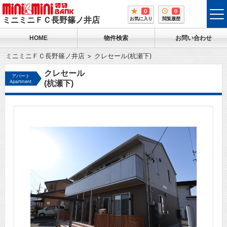
0
0
tog
ミニミニＦＣ長野篠ノ井店
お気に入り
閲覧履歴
me
HOME
物件検索
お問い合わせ
ミニミニＦＣ長野篠ノ井店
クレセール(杭瀬下)
クレセール
アパート
Apartment
(杭瀬下)