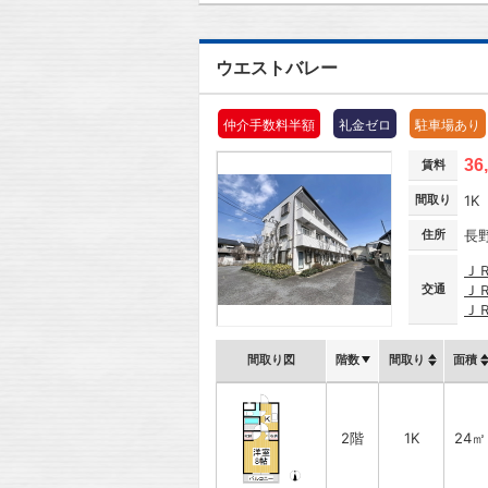
ウエストバレー
仲介手数料半額
礼金ゼロ
駐車場あり
36
賃料
間取り
1K
住所
長
Ｊ
交通
Ｊ
Ｊ
間取り図
階数
間取り
面積
2階
1K
24㎡