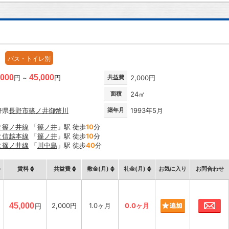
バス・トイレ別
,000
45,000
円 ~
円
共益費
2,000円
面積
24㎡
野県
長野市
篠ノ井御幣川
築年月
1993年5月
Ｒ篠ノ井線
「
篠ノ井
」駅 徒歩
10
分
Ｒ信越本線
「
篠ノ井
」駅 徒歩
10
分
Ｒ篠ノ井線
「
川中島
」駅 徒歩
40
分
賃料
共益費
敷金(月)
礼金(月)
お気に入り
お問合わせ
お
45,000
2,000円
1.0ヶ月
0.0ヶ月
円