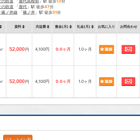
なの鉄道
「
屋代高校前
」駅 徒歩
13
分
なの鉄道
「
屋代
」駅 徒歩
47
分
Ｒ篠ノ井線
「
篠ノ井
」駅 徒歩
51
分
賃料
共益費
敷金(月)
礼金(月)
お気に入り
お問合わせ
お
8㎡
52,000
4,100円
0.0ヶ月
1.0ヶ月
円
お
8㎡
52,000
4,100円
0.0ヶ月
1.0ヶ月
円
バス・トイレ別