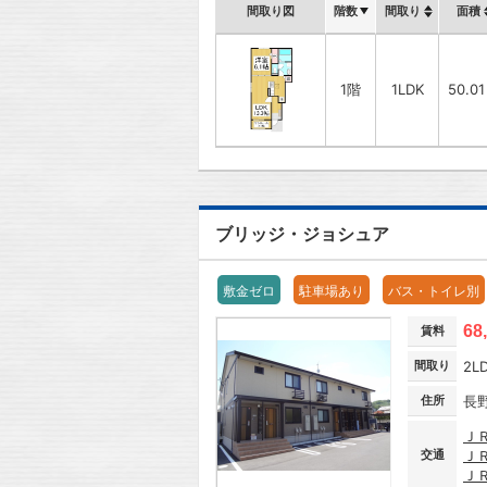
間取り図
階数
間取り
面積
1階
1LDK
50.0
ブリッジ・ジョシュア
敷金ゼロ
駐車場あり
バス・トイレ別
68
賃料
間取り
2L
住所
長
Ｊ
交通
Ｊ
Ｊ