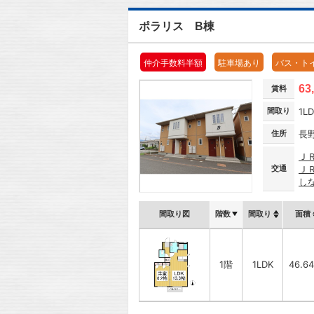
ポラリス B棟
仲介手数料半額
駐車場あり
バス・ト
63
賃料
間取り
1L
住所
長
Ｊ
交通
Ｊ
し
間取り図
階数
間取り
面積
1階
1LDK
46.6