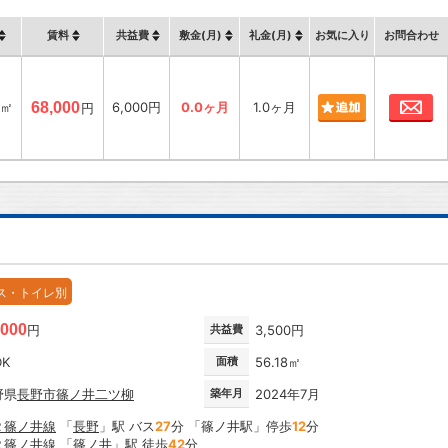
賃料
共益費
敷金(月)
礼金(月)
お気に入り
お問合わせ
お
9㎡
68,000
6,000円
0.0ヶ月
1.0ヶ月
円
ス・トイレ別
,000
円
共益費
3,500円
DK
面積
56.18㎡
野県
長野市
篠ノ井二ツ柳
築年月
2024年7月
Ｒ篠ノ井線
「
長野
」駅 バス
27
分 「篠ノ井駅」停歩
12
分
Ｒ篠ノ井線
「
篠ノ井
」駅 徒歩
42
分