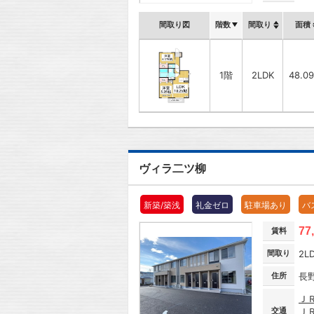
間取り図
階数
間取り
面積
1階
2LDK
48.0
ヴィラ二ツ柳
新築/築浅
礼金ゼロ
駐車場あり
バ
77
賃料
間取り
2L
住所
長
Ｊ
交通
Ｊ