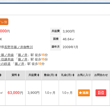
イレ別
,000
円
共益費
3,900円
DK
面積
46.64㎡
野県
長野市
篠ノ井御幣川
築年月
2009年1月
Ｒ篠ノ井線
「
篠ノ井
」駅 徒歩
15
分
Ｒ信越本線
「
篠ノ井
」駅 徒歩
15
分
なの鉄道
「
篠ノ井
」駅 徒歩
15
分
賃料
共益費
敷金(月)
礼金(月)
お気に入り
お問合わせ
お
4㎡
63,000
3,900円
1.0ヶ月
1.0ヶ月
円