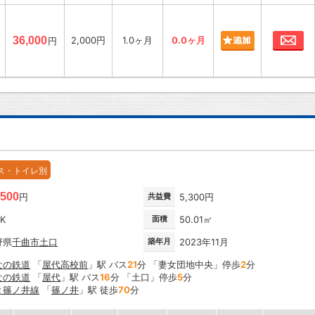
お
36,000
2,000円
1.0ヶ月
0.0ヶ月
円
ス・トイレ別
,500
円
共益費
5,300円
DK
面積
50.01㎡
野県
千曲市
土口
築年月
2023年11月
なの鉄道
「
屋代高校前
」駅 バス
21
分 「妻女団地中央」停歩
2
分
なの鉄道
「
屋代
」駅 バス
16
分 「土口」停歩
5
分
Ｒ篠ノ井線
「
篠ノ井
」駅 徒歩
70
分