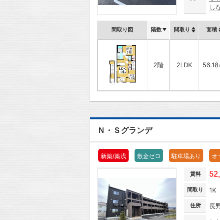
し
間取り図
階数
間取り
面積
2階
2LDK
56.1
Ｎ・Ｓグランデ
新築/築浅
敷金ゼロ
駐車場あり
オ
52
賃料
間取り
1K
住所
長