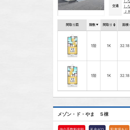
し
交通
し
Ｊ
間取り図
階数
間取り
面積
1階
1K
32.1
1階
1K
32.1
メゾン・ド・やま Ｓ棟
仲介手数料半額
礼金ゼロ
駐車場あり