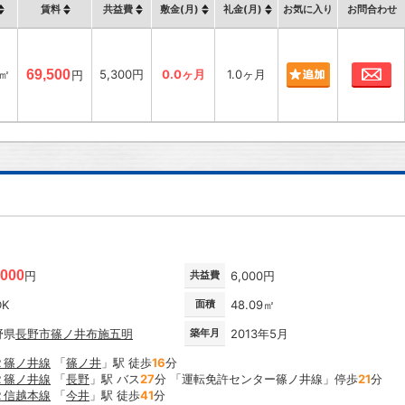
賃料
共益費
敷金(月)
礼金(月)
お気に入り
お問合わせ
お
1㎡
69,500
5,300円
0.0ヶ月
1.0ヶ月
円
,000
円
共益費
6,000円
DK
面積
48.09㎡
野県
長野市
篠ノ井布施五明
築年月
2013年5月
Ｒ篠ノ井線
「
篠ノ井
」駅 徒歩
16
分
Ｒ篠ノ井線
「
長野
」駅 バス
27
分 「運転免許センター篠ノ井線」停歩
21
分
Ｒ信越本線
「
今井
」駅 徒歩
41
分