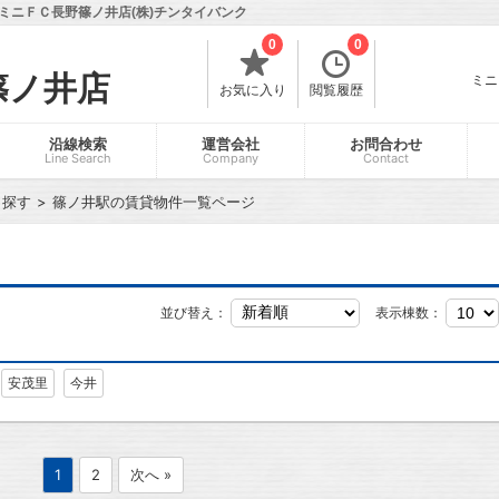
ミニＦＣ長野篠ノ井店(株)チンタイバンク
0
0
篠ノ井店
ミニ
お気に入り
閲覧履歴
沿線検索
運営会社
お問合わせ
Line Search
Company
Contact
ら探す
篠ノ井駅の賃貸物件一覧ページ
並び替え：
表示棟数：
安茂里
今井
1
2
次へ »