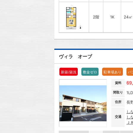
2階
1K
24㎡
ヴィラ オーブ
新築/築浅
敷金ゼロ
駐車場あり
バ
69
賃料
間取り
1L
住所
長
し
交通
し
Ｊ