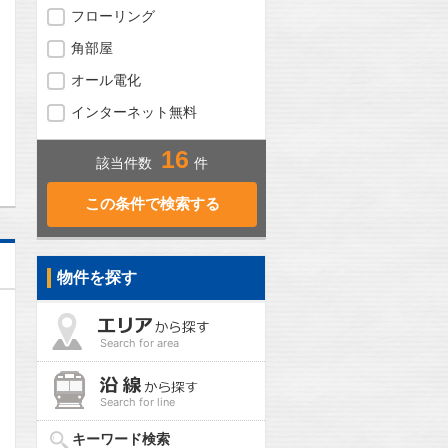
フローリング
角部屋
オール電化
インターネット無料
問合わせ
16
該当件数
件
物件を探す
Search for area
Search for line
キーワード検索