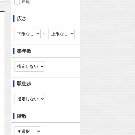
戸建
広さ
～
築年数
駅徒歩
階数
問合わせ