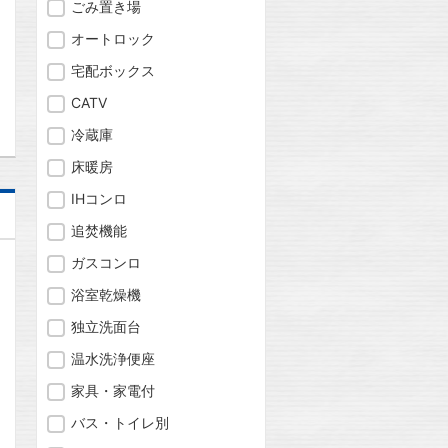
ごみ置き場
オートロック
宅配ボックス
問合わせ
CATV
冷蔵庫
床暖房
IHコンロ
追焚機能
ガスコンロ
浴室乾燥機
独立洗面台
温水洗浄便座
家具・家電付
バス・トイレ別