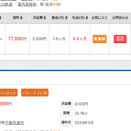
なの鉄道
「
屋代高校前
」駅 徒歩
51
分
賃料
共益費
敷金(月)
礼金(月)
お気に入り
お問合わせ
お
8㎡
77,000
3,500円
1.5ヶ月
0.0ヶ月
円
ートロック
バス・トイレ別
,000
円
共益費
4,100円
面積
32.18㎡
野県
千曲市
屋代
築年月
2024年3月