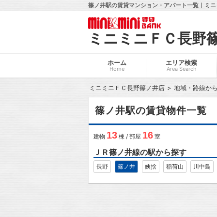
篠ノ井駅の賃貸マンション・アパート一覧｜ミニ
ミニミニＦＣ長野
ホーム
エリア検索
Home
Area Search
ミニミニＦＣ長野篠ノ井店
地域・路線か
篠ノ井駅の賃貸物件一覧
13
16
建物
棟 / 部屋
室
ＪＲ篠ノ井線の駅から探す
長野
篠ノ井
姨捨
稲荷山
川中島