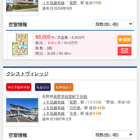
ＪＲ信越本線
「
長野
」駅 徒歩
59
分
築年月2006年9月
空室情報
88,000
/ 共益費：4,500円
追加
円
敷/礼：
0.0ヶ月
/
10.0万円
階 数：3階
お問
間/広：3LDK / 65.46㎡
クレストヴィレッジ
仲介手数料半額
礼金ゼロ
駐車場あり
長野県
長野市
稲里町下氷鉋
ＪＲ信越本線
「
長野
」駅 バス
20
分 「野池」停歩
1
分
ＪＲ信越本線
「
川中島
」駅 徒歩
44
分
ＪＲ信越本線
「
今井
」駅 徒歩
52
分
築年月1997年3月
空室情報