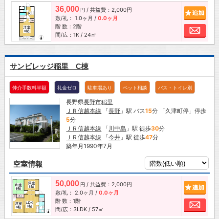
36,000
/ 共益費：2,000円
追加
円
敷/礼：
1.0ヶ月
/
0.0ヶ月
階 数：2階
お問
間/広：1K / 24㎡
サンビレッジ稲里 C棟
仲介手数料半額
礼金ゼロ
駐車場あり
ペット相談
バス・トイレ別
長野県
長野市
稲里
ＪＲ信越本線
「
長野
」駅 バス
15
分 「久津町停」停歩
5
分
ＪＲ信越本線
「
川中島
」駅 徒歩
30
分
ＪＲ信越本線
「
今井
」駅 徒歩
47
分
築年月1990年7月
空室情報
50,000
/ 共益費：2,000円
追加
円
敷/礼：
2.0ヶ月
/
0.0ヶ月
階 数：1階
お問
間/広：3LDK / 57㎡