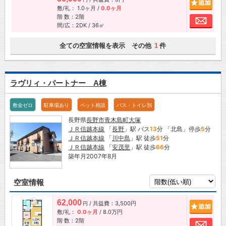
追加
敷/礼：
1.0ヶ月
/
0.0ヶ月
階 数：2階
お問
間/広：2DK / 36㎡
全ての空室情報を表示 その他
件
1
ラヴリィ・パートナー A棟
敷金ゼロ
駐車場あり
ペット相談
バス・トイレ別
長野県
長野市
青木島町大塚
ＪＲ信越本線
「
長野
」駅 バス
13
分 「北島」停歩
5
分
ＪＲ信越本線
「
川中島
」駅 徒歩
51
分
ＪＲ信越本線
「
安茂里
」駅 徒歩
66
分
築年月2007年8月
空室情報
62,000
/ 共益費：3,500円
追加
円
敷/礼：
0.0ヶ月
/
8.0万円
階 数：2階
お問