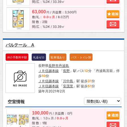
間/広：1LDK / 33.39㎡
63,000
/ 共益費：3,500円
追加
円
敷/礼：
0.0ヶ月
/
8.0万円
階 数：2階
お問
間/広：1LDK / 33.39㎡
パルテール A
仲介手数料半額
礼金ゼロ
駐車場あり
バス・トイレ別
長野県
長野市
丹波島
ＪＲ信越本線
「
長野
」駅 バス
12
分 「丹波島宮前」停
歩
10
分
ＪＲ信越本線
「
川中島
」駅 徒歩
31
分
ＪＲ信越本線
「
安茂里
」駅 徒歩
51
分
築年月2021年2月
空室情報
100,000
/ 共益費：0円
追加
円
敷/礼：
1.0ヶ月
/
0.0ヶ月
階 数：1階
お問