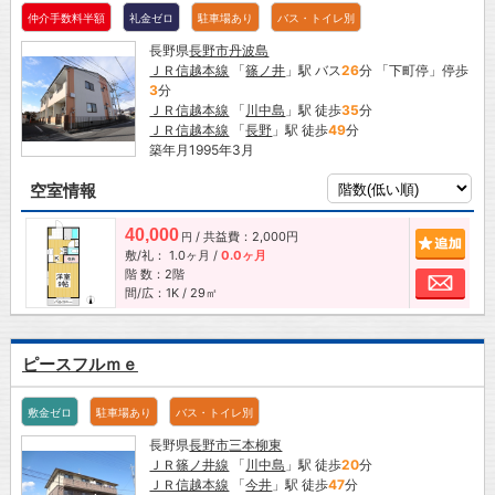
仲介手数料半額
礼金ゼロ
駐車場あり
バス・トイレ別
長野県
長野市
丹波島
ＪＲ信越本線
「
篠ノ井
」駅 バス
26
分 「下町停」停歩
3
分
ＪＲ信越本線
「
川中島
」駅 徒歩
35
分
ＪＲ信越本線
「
長野
」駅 徒歩
49
分
築年月1995年3月
空室情報
40,000
/ 共益費：2,000円
追加
円
敷/礼：
1.0ヶ月
/
0.0ヶ月
階 数：2階
お問
間/広：1K / 29㎡
ピースフルｍｅ
敷金ゼロ
駐車場あり
バス・トイレ別
長野県
長野市
三本柳東
ＪＲ篠ノ井線
「
川中島
」駅 徒歩
20
分
ＪＲ信越本線
「
今井
」駅 徒歩
47
分