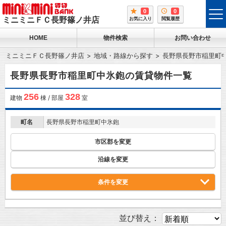
0
0
tog
ミニミニＦＣ長野篠ノ井店
お気に入り
閲覧履歴
me
HOME
物件検索
お問い合わせ
ミニミニＦＣ長野篠ノ井店
地域・路線から探す
長野県長野市稲里町
長野県長野市稲里町中氷鉋の賃貸物件一覧
256
328
建物
棟 / 部屋
室
町名
長野県長野市稲里町中氷鉋
市区郡を変更
沿線を変更
条件を変更
並び替え：