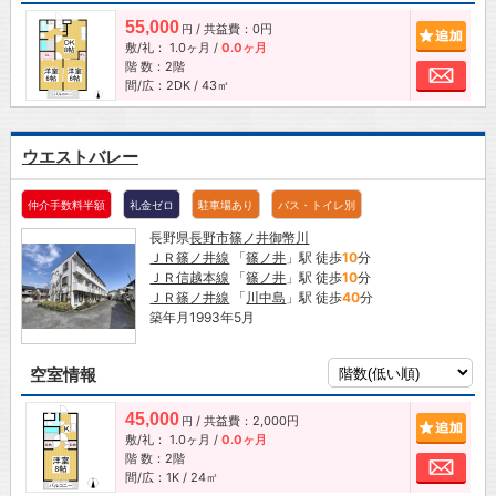
55,000
/ 共益費：0円
追加
円
敷/礼：
1.0ヶ月
/
0.0ヶ月
階 数：2階
お問
間/広：2DK / 43㎡
ウエストバレー
仲介手数料半額
礼金ゼロ
駐車場あり
バス・トイレ別
長野県
長野市
篠ノ井御幣川
ＪＲ篠ノ井線
「
篠ノ井
」駅 徒歩
10
分
ＪＲ信越本線
「
篠ノ井
」駅 徒歩
10
分
ＪＲ篠ノ井線
「
川中島
」駅 徒歩
40
分
築年月1993年5月
空室情報
45,000
/ 共益費：2,000円
追加
円
敷/礼：
1.0ヶ月
/
0.0ヶ月
階 数：2階
お問
間/広：1K / 24㎡