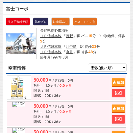
富士コーポ
仲介手数料半額
礼金ゼロ
駐車場あり
バス・トイレ別
長野県
長野市
稲里
ＪＲ信越本線
「
長野
」駅 バス
15
分 「中氷鉋停」停歩
2
分
ＪＲ信越本線
「
川中島
」駅 徒歩
33
分
ＪＲ信越本線
「
今井
」駅 徒歩
48
分
築年月1997年3月
空室情報
50,000
/ 共益費：0円
追加
円
敷/礼：
1.0ヶ月
/
0.0ヶ月
階 数：1階
お問
間/広：2DK / 36㎡
50,000
/ 共益費：0円
追加
円
敷/礼：
1.0ヶ月
/
0.0ヶ月
階 数：1階
お問
間/広：2DK / 36㎡
50,000
/ 共益費：0円
円