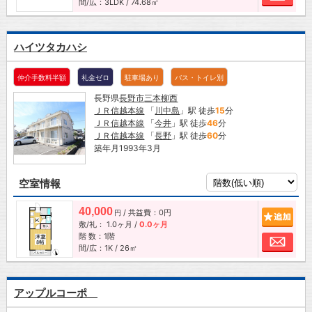
間/広：3LDK / 74.68㎡
ハイツタカハシ
仲介手数料半額
礼金ゼロ
駐車場あり
バス・トイレ別
長野県
長野市
三本柳西
ＪＲ信越本線
「
川中島
」駅 徒歩
15
分
ＪＲ信越本線
「
今井
」駅 徒歩
46
分
ＪＲ信越本線
「
長野
」駅 徒歩
60
分
築年月1993年3月
空室情報
40,000
/ 共益費：0円
追加
円
敷/礼：
1.0ヶ月
/
0.0ヶ月
階 数：1階
お問
間/広：1K / 26㎡
アップルコーポ