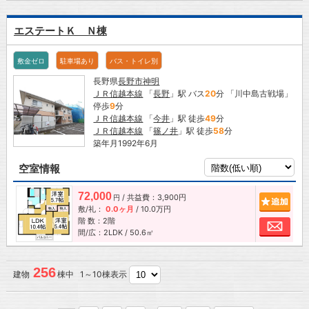
エステートＫ Ｎ棟
敷金ゼロ
駐車場あり
バス・トイレ別
長野県
長野市
神明
ＪＲ信越本線
「
長野
」駅 バス
20
分 「川中島古戦場」
停歩
9
分
ＪＲ信越本線
「
今井
」駅 徒歩
49
分
ＪＲ信越本線
「
篠ノ井
」駅 徒歩
58
分
築年月1992年6月
空室情報
72,000
/ 共益費：3,900円
追加
円
敷/礼：
0.0ヶ月
/
10.0万円
階 数：2階
お問
間/広：2LDK / 50.6㎡
256
建物
棟中 1～10棟表示